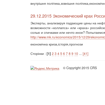
внутрішня політика,зовнішня політика,економічн
29.12.2015 Экономический крах Росс
Эксперты, анализируя падающие цены на нефть
возможности «коллапса» или «краха» российско
солью и спичками или нечто иное? Попытаемся
http://www.mk.ru/economics/2015/12/29/ekonomic
економічна криза,історія,прогнози
Сторінки :
[1]
2
3
4
5
6
7
8
9
10
...
[41]
© Copyright 2015 CRS