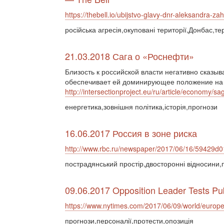
https://thebell.io/ubijstvo-glavy-dnr-aleksandra-z
російська агресія,окуповані території,Донбас,т
21.03.2018 Сага о «Роснефти»
Близость к российской власти негативно сказы
обеспечивает ей доминирующее положение на 
http://intersectionproject.eu/ru/article/economy/sa
енергетика,зовнішня політика,історія,прогнози
16.06.2017 Россия в зоне риска
http://www.rbc.ru/newspaper/2017/06/16/59429
пострадянський простір,двосторонні відносини,
09.06.2017 Opposition Leader Tests Publ
https://www.nytimes.com/2017/06/09/world/europe/
прогнози,персоналії,протести,опозиція