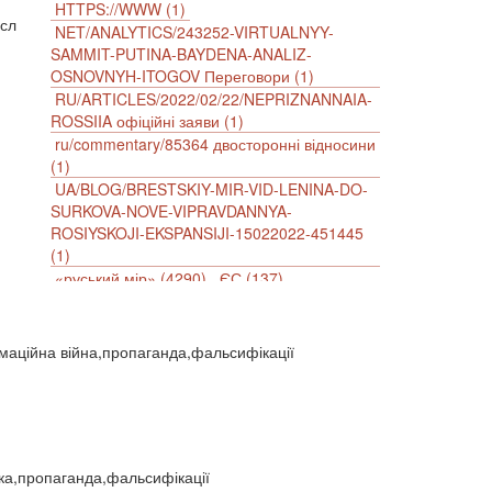
HTTPS://WWW (1)
ысл
NET/ANALYTICS/243252-VIRTUALNYY-
SAMMIT-PUTINA-BAYDENA-ANALIZ-
OSNOVNYH-ITOGOV Переговори (1)
RU/ARTICLES/2022/02/22/NEPRIZNANNAIA-
ROSSIIA офіційні заяви (1)
ru/commentary/85364 двосторонні відносини
(1)
UA/BLOG/BRESTSKIY-MIR-VID-LENINA-DO-
SURKOVA-NOVE-VIPRAVDANNYA-
ROSIYSKOJI-EKSPANSIJI-15022022-451445
(1)
«руський мір» (4290)
ЄС (137)
імперіалізм (38)
інформаційна безпека (2)
інформаційна війна (3847)
інформаційна політика (903)
ормаційна війна,пропаганда,фальсифікації
інцидент (1246)
іслам (510)
історія (4811)
агресія (2)
антиамериканізм (1188)
антисемітизм (1)
АРК (7225)
Афганістан (14)
біженці (126)
Білорусь (111)
безпека (2)
ика,пропаганда,фальсифікації
безробіття (295)
бюджет (1557)