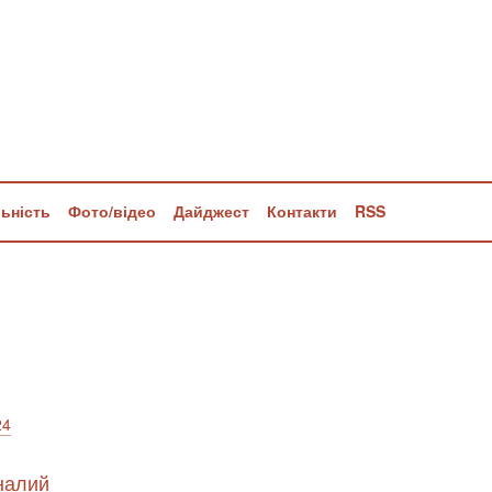
льність
Фото/відео
Дайджест
Контакти
RSS
24
налий