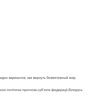
відносини (1)
візит (1601)
війна (1682)
ВВП (1030)
Великобританія (17)
вибори (5377)
внутрішньополітичні прогнози (6)
внутрішня політика (9225)
воєнні дії (1022)
воєнно-політичні прогнози (4976)
воєнно-політичні прогнози (1)
восторонні відносини (1)
ВПК (2634)
врегулювання (2782)
врегулювання конфлікту (1191)
врегулювання (1)
гібридна війна (3724)
гонка озброєнь (720)
громадська думка (1837)
громадська думка Путін (1)
громадянське права людини (1)
идно вариантов, как вернуть безмятежный мир.
громадянське суспільство (1751)
гуманітарна політика (2042)
діяльність (10)
нно-політичні прогнози,суб’єкти федерації,Білорусь
діяльність парламенту (1330)
діяльність уряду (1292)
двосторонні (1)
двосторонні відносин (1)
двосторонні відносини (13789)