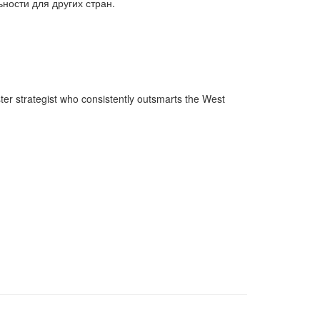
ности для других стран.
двосторонні стосунки (1084)
двостороння торгівля (360)
деградація (546)
дезінтеграція (294)
демографія (766)
демократ (1)
демократія (2000)
День Перемоги (269)
державний устрій (46)
дипломатичні стосунки (1555)
ster strategist who consistently outsmarts the West
договори та домовленості (2090)
Донбас (7792)
Друга світова (901)
економіка (19)
економічні прогноз (1)
економічні прогнози (12339)
економічна криза (2887)
економічна політика (7372)
економічна стратегія (1793)
економічний (1)
економічний розвиток (8656)
експансія (1315)
еміграція (143)
енергетика (8052)
загострення відносин (2)
загострення конфлікту (2)
загострення стосунків (2833)
загроза (2)