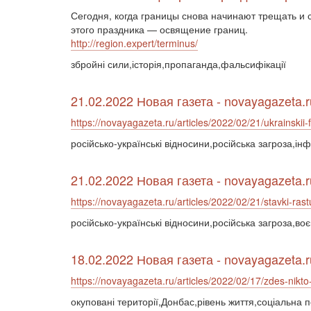
Сегодня, когда границы снова начинают трещать и 
этого праздника — освящение границ.
http://region.expert/terminus/
збройні сили,історія,пропаганда,фальсифікації
21.02.2022 Новая газета - novayagazeta.r
https://novayagazeta.ru/articles/2022/02/21/ukrainskii-
російсько-українські відносини,російська загроза,і
21.02.2022 Новая газета - novayagazeta.r
https://novayagazeta.ru/articles/2022/02/21/stavki-rast
російсько-українські відносини,російська загроза,в
18.02.2022 Новая газета - novayagazeta.r
https://novayagazeta.ru/articles/2022/02/17/zdes-nikt
окуповані території,Донбас,рівень життя,соціальна 