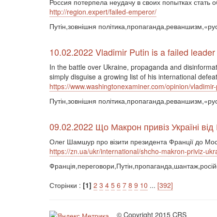
Россия потерпела неудачу в своих попытках стать 
http://region.expert/failed-emperor/
Путін,зовнішня політика,пропаганда,реваншизм,«рус
10.02.2022 Vladimir Putin is a failed leader
In the battle over Ukraine, propaganda and disinformati
simply disguise a growing list of his international defea
https://www.washingtonexaminer.com/opinion/vladimir-p
Путін,зовнішня політика,пропаганда,реваншизм,«рус
09.02.2022 Що Макрон привіз Україні від
Олег Шамшур про візити президента Франції до Моск
https://zn.ua/ukr/international/shcho-makron-priviz-ukra
Франція,переговори,Путін,пропаганда,шантаж,російс
Сторінки :
[1]
2
3
4
5
6
7
8
9
10
...
[392]
© Copyright 2015 CRS