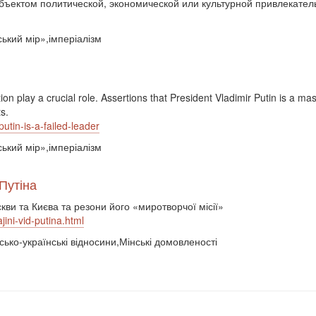
объектом политической, экономической или культурной привлекатель
ький мір»,імперіалізм
on play a crucial role. Assertions that President Vladimir Putin is a ma
ts.
utin-is-a-failed-leader
ький мір»,імперіалізм
 Путіна
ви та Києва та резони його «миротворчої місії»
jini-vid-putina.html
ько-українські відносини,Мінські домовленості