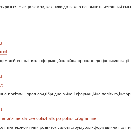
стираться с лица земли, как никогда важно вспомнить исконный см
u
front
нформаційна політика,інформаційна війна,пропаганда,фальсифікації
u
ut
оєнно-політичні прогнози,гібридна війна,інформаційна політика,інф
u
o-ne-priznaetsia-vse-oblazhalis-po-polnoi-programme
політика,економічний розвиток,силові структури,інформаційна політ