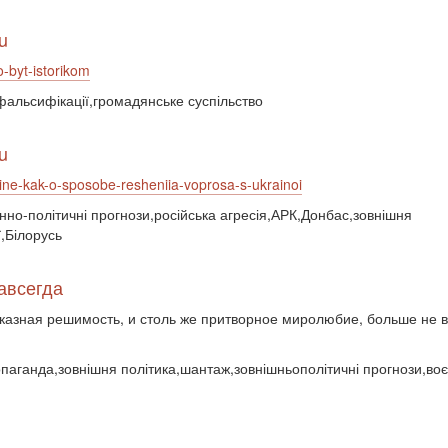
u
o-byt-istorikom
фальсифікації,громадянське суспільство
u
oine-kak-o-sposobe-resheniia-voprosa-s-ukrainoi
єнно-політичні прогнози,російська агресія,АРК,Донбас,зовнішня
,Білорусь
авсегда
оказная решимость, и столь же притворное миролюбие, больше не в
ропаганда,зовнішня політика,шантаж,зовнішньополітичні прогнози,воє