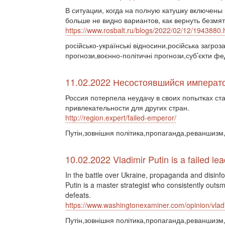
В ситуации, когда на полную катушку включены
больше не видно вариантов, как вернуть безмя
https://www.rosbalt.ru/blogs/2022/02/12/1943880.
російсько-українські відносини,російська загро
прогнози,воєнно-політичні прогнози,суб’єкти фе
11.02.2022 Несостоявшийся императ
Россия потерпела неудачу в своих попытках ст
привлекательности для других стран.
http://region.expert/failed-emperor/
Путін,зовнішня політика,пропаганда,реваншизм,
10.02.2022 Vladimir Putin is a failed le
In the battle over Ukraine, propaganda and disinfor
Putin is a master strategist who consistently outsm
defeats.
https://www.washingtonexaminer.com/opinion/vladim
Путін,зовнішня політика,пропаганда,реваншизм,