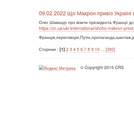
09.02.2022 Що Макрон привіз Україні 
Олег Шамшур про візити президента Франції до 
https://zn.ua/ukr/international/shcho-makron-priviz
Франція,переговори,Путін,пропаганда,шантаж,ро
Сторінки :
[1]
2
3
4
5
6
7
8
9
10
...
[392]
© Copyright 2015 CRS