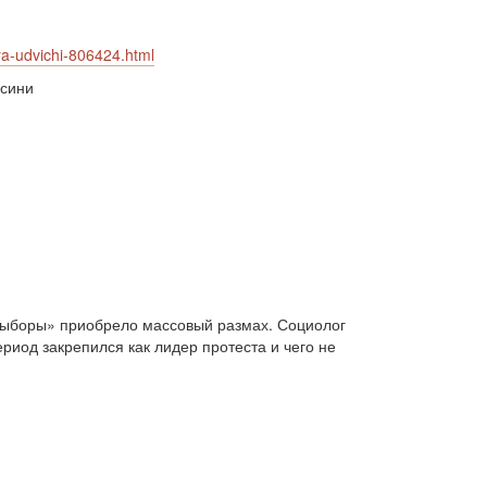
двосторонні стосунки (1084)
двостороння торгівля (360)
sya-udvichi-806424.html
деградація (546)
дезінтеграція (294)
демографія (766)
демократ (1)
осини
демократія (2000)
День Перемоги (269)
державний устрій (46)
дипломатичні стосунки (1555)
договори та домовленості (2090)
Донбас (7792)
Друга світова (901)
економіка (19)
економічні прогноз (1)
економічні прогнози (12339)
економічна криза (2887)
економічна політика (7372)
економічна стратегія (1793)
 выборы» приобрело массовый размах. Социолог
економічний (1)
риод закрепился как лидер протеста и чего не
економічний розвиток (8656)
експансія (1315)
еміграція (143)
енергетика (8052)
загострення (1)
загострення відносин (2)
загострення конфлікту (2)
загострення стосунків (2833)
загроза (2)