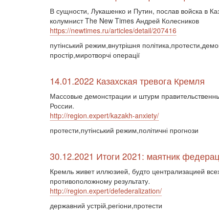
В сущности, Лукашенко и Путин, послав войска в К
колумнист The New Times Андрей Колесников
https://newtimes.ru/articles/detail/207416
путінський режим,внутрішня політика,протести,демо
простір,миротворчі операції
14.01.2022 Казахская тревога Кремля
Массовые демонстрации и штурм правительственны
России.
http://region.expert/kazakh-anxiety/
протести,путінський режим,політичні прогнози
30.12.2021 Итоги 2021: маятник федерац
Кремль живет иллюзией, будто централизацией всех
противоположному результату.
http://region.expert/defederalization/
державний устрій,регіони,протести