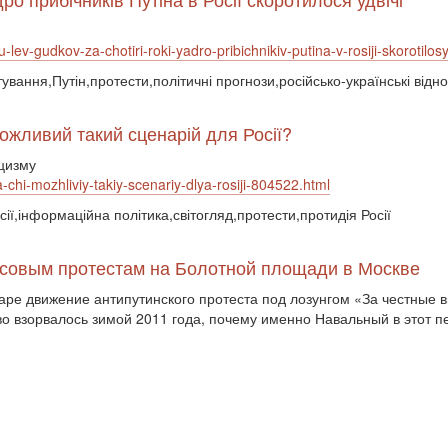
-lev-gudkov-za-chotiri-roki-yadro-pribichnikiv-putina-v-rosiji-skorotilo
тування,Путін,протести,політичні прогнози,російсько-українські відн
ожливий такий сценарій для Росії?
ицизму
-chi-mozhliviy-takiy-scenariy-dlya-rosiji-804522.html
ії,інформаційна політика,світогляд,протести,протидія Росії
ссовым протестам на Болотной площади в Москве
варе движение антипутинского протеста под лозунгом «За честные
о взорвалось зимой 2011 года, почему именно Навальный в этот пе