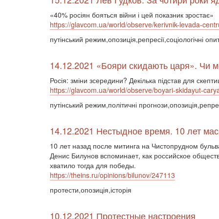
«40% росіян бояться війни і цей показник зростає»
https://glavcom.ua/world/observe/kerivnik-levada-centru
путінський режим,опозиція,репресії,соціологічні опи
14.12.2021 «Бояри скидають царя». Чи м
Росія: зміни зсередини? Декілька підстав для скепт
https://glavcom.ua/world/observe/boyari-skidayut-carya
путінський режим,політичні прогнози,опозиція,репрес
14.12.2021 Нестыдное время. 10 лет ма
10 лет назад после митинга на Чистопрудном буль
Денис Билунов вспоминает, как российское обществ
хватило тогда для победы.
https://theins.ru/opinions/bilunov/247113
протести,опозиція,історія
10.12.2021 Протестные настроения