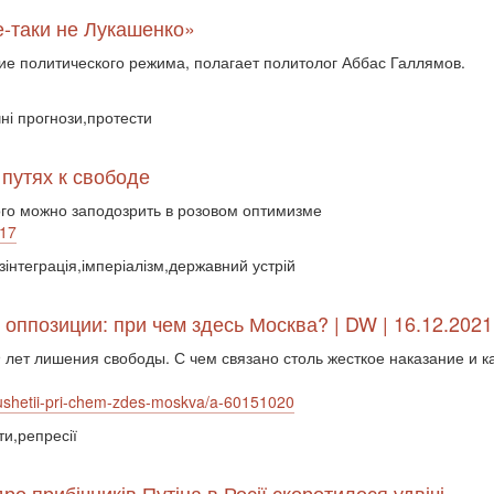
е-таки не Лукашенко»
ие политического режима, полагает политолог Аббас Галлямов.
чні прогнози,протести
путях к свободе
ого можно заподозрить в розовом оптимизме
317
зінтеграція,імперіалізм,державний устрій
оппозиции: при чем здесь Москва? | DW | 16.12.2021
9 лет лишения свободы. С чем связано столь жесткое наказание и 
ngushetii-pri-chem-zdes-moskva/a-60151020
ти,репресії
ро прибічників Путіна в Росії скоротилося удвічі