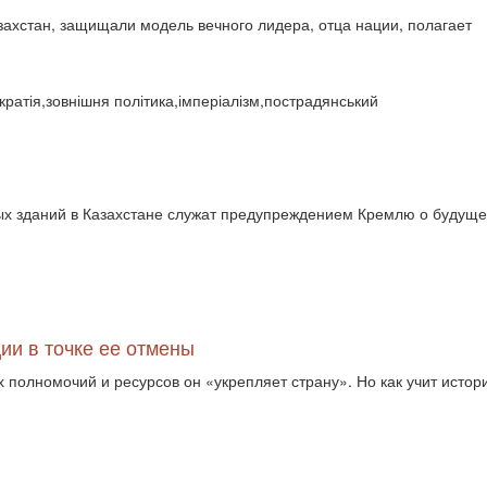
азахстан, защищали модель вечного лидера, отца нации, полагает
кратія,зовнішня політика,імперіалізм,пострадянський
х зданий в Казахстане служат предупреждением Кремлю о будущ
ии в точке ее отмены
 полномочий и ресурсов он «укрепляет страну». Но как учит истори