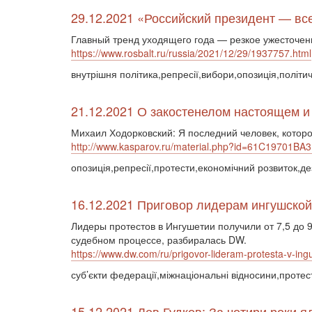
29.12.2021 «Российский президент — вс
Главный тренд уходящего года — резкое ужесточен
https://www.rosbalt.ru/russia/2021/12/29/1937757.html
внутрішня політика,репресії,вибори,опозиція,політи
21.12.2021 О закостенелом настоящем и 
Михаил Ходорковский: Я последний человек, котор
http://www.kasparov.ru/material.php?id=61C19701BA
опозиція,репресії,протести,економічний розвиток,де
16.12.2021 Приговор лидерам ингушской 
Лидеры протестов в Ингушетии получили от 7,5 до 
судебном процессе, разбиралась DW.
https://www.dw.com/ru/prigovor-lideram-protesta-v-i
суб’єкти федерації,міжнаціональні відносини,протес
15.12.2021 Лев Гудков: За чотири роки яд