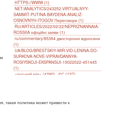
HTTPS://WWW (1)
NET/ANALYTICS/243252-VIRTUALNYY-
SAMMIT-PUTINA-BAYDENA-ANALIZ-
OSNOVNYH-ITOGOV Переговори (1)
RU/ARTICLES/2022/02/22/NEPRIZNANNAIA-
ROSSIIA офіційні заяви (1)
ru/commentary/85364 двосторонні відносини
(1)
UA/BLOG/BRESTSKIY-MIR-VID-LENINA-DO-
SURKOVA-NOVE-VIPRAVDANNYA-
ем
ROSIYSKOJI-EKSPANSIJI-15022022-451445
(1)
«руський мір» (4290)
ЄС (137)
імперіалізм (38)
інформаційна безпека (2)
інформаційна війна (3847)
інформаційна політика (903)
інцидент (1246)
іслам (510)
історія (4811)
я, такая политика может привести к
агресія (2)
антиамериканізм (1188)
антисемітизм (1)
АРК (7225)
Афганістан (14)
біженці (126)
Білорусь (111)
безпека (2)
безробіття (295)
бюджет (1557)