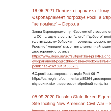
16.09.2021 Політика і практика: Чому
Європарламент погрожує Росії, а Євро
“не помічає” – Depo.ua
Заяви Європарламенту і Єврокомісії стосовно ст
та ЄС нагадують репліки “злого” і “доброго” пол
голлівудському бойовику. І, вочевидь, демонстр
Кремлю “коридор” між оптимальним і найгірши
двосторонніх стосунків
https://www.depo.ua/ukr/svit/politika-i-praktika-ch
evroparlament-pogrozhue-rosii-a-evrokomisiya-ii-
pomichae-202109161368709
ЄС,російська загроза,протидія Росії 0917
https://carnegie,ru/commentary/85364 двосторон
відносини,візит,переговори,збройний конфлікт
05.09.2020 Russian State-linked Figur
Site Inciting New American Civil War – 
https://bylinetimes.com/2020/09/05/russian-state-