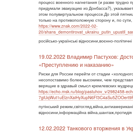
процесс военного нагнетания (и разве трудно 
придумали эвакуацию из Донбасса?), указывает
этом полувиртуальном процессе.До этой пятниц
только на противоположную сторону и, по сути,
https://www.znak.com/2022-02-
20/shans_demontirovat_ukrainu_putin_upustil_s
російсько-українські відносини,воєнно-політичн
19.02.2022 Владимир Пастухов: Дост
«Преступлению и наказанию»
Риски для России перейти от стадии «холодног
несопоставимо более высокими, чем представ
верящие в здравый смысл кремлевских мудрецо
https://echo.msk.ru/blog/pastuhov_v/2982458-ech
7giUqWut1uElznXaiHyXupN6Ff3C4aSu5ZOOert
путінський режим,світогляд,війна,антиамериканіз
відносини,інформаційна війна,шантаж,протидія 
12.02.2022 Танкового вторжения в Ук