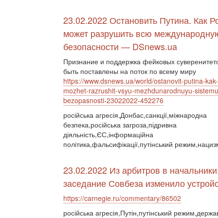
23.02.2022 Остановить Путина. Как Р
может разрушить всю международну
безопасности — DSnews.ua
Признание и поддержка фейковых суверенитето
быть поставлены на поток по всему миру
https://www.dsnews.ua/world/ostanovit-putina-kak-
mozhet-razrushit-vsyu-mezhdunarodnuyu-sistemu
bezopasnosti-23022022-452276
російська агресія,Донбас,санкції,міжнародна
безпека,російська загроза,підривна
діяльність,ЄС,інформаційна
політика,фальсифікації,путінський режим,нациз
23.02.2022 Из арбитров в начальники
заседание Совбеза изменило устройс
https://carnegie.ru/commentary/86502
російська агресія,Путін,путінський режим,держа