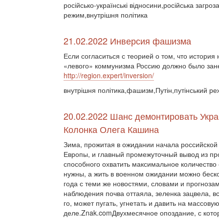
російсько-українські відносини,російська загроз
режим,внутрішня політика
21.02.2022 Инверсия фашизма
Если согласиться с теорией о том, что история
«левого» коммунизма Россию должно было зане
http://region.expert/inversion/
внутрішня політика,фашизм,Путін,путінський ре
20.02.2022 Шанс демонтировать Украи
Колонка Олега Кашина
Зима, прожитая в ожидании начала российской
Европы, и главный промежуточный вывод из про
способного охватить максимальное количество 
нужны, а жить в военном ожидании можно беско
года с теми же новостями, словами и прогнозам
наблюдения почва оттаяла, зеленка зацвела, вс
го, может пугать, угнетать и давить на массову
деле.Znak.comДвухмесячное опоздание, с кото