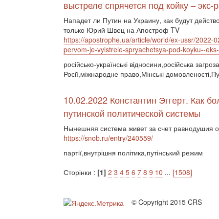
выстреле спрячется под койку – экс-
Нападет ли Путин на Украину, как будут действ
только Юрий Швец на Апостроф TV
https://apostrophe.ua/article/world/ex-ussr/2022-
pervom-je-vyistrele-spryachetsya-pod-koyku--eks
російсько-українські відносини,російська загро
Росії,міжнародне право,Мінські домовленості,Пу
10.02.2022 Константин Эггерт. Как б
путинской политической системы
Нынешняя система живет за счет равнодушия об
https://snob.ru/entry/240559/
партії,внутрішня політика,путінський режим
Сторінки :
[1]
2
3
4
5
6
7
8
9
10
...
[1508]
© Copyright 2015 CRS