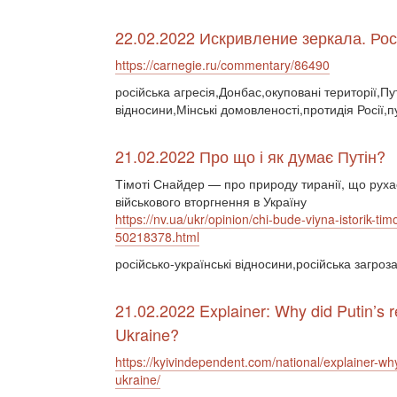
22.02.2022 Искривление зеркала. Ро
https://carnegie.ru/commentary/86490
російська агресія,Донбас,окуповані території,Пу
відносини,Мінські домовленості,протидія Росії,
21.02.2022 Про що і як думає Путін?
Тімоті Снайдер — про природу тиранії, що руха
військового вторгнення в Україну
https://nv.ua/ukr/opinion/chi-bude-viyna-istorik-t
50218378.html
російсько-українські відносини,російська загроз
21.02.2022 Explainer: Why did Putin’s re
Ukraine?
https://kyivindependent.com/national/explainer-why
ukraine/