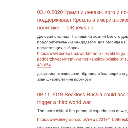
03.10.2020 Трамп и леваки. Кого и по
поддерживает Кремль в американско
политике — DSnews.ua
Деловая столица: Нынешний хозяин Белого дом
предпочтительным кандидатом для Москвы на
предстоящих выборах
https://www.dsnews.ua/world/tramp-i-levaki-kogo
podderzhivaet-kreml-v-amerikanskoy-politike-011
401054
двосторонні відносини,гібридна війна,підривна д
зовнішньополітичні прогнози
09.11.2019 Reckless Russia could accid
trigger a third world war
The more distant the personal experiences of wa
https://www.telegraph.co.uk/news/2019/11/09/reckle
міжнародна безпека,гібридна війна,підривна дія