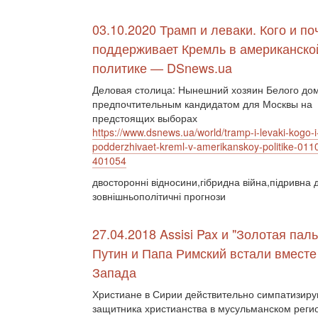
03.10.2020 Трамп и леваки. Кого и по
поддерживает Кремль в американско
политике — DSnews.ua
Деловая столица: Нынешний хозяин Белого дом
предпочтительным кандидатом для Москвы на
предстоящих выборах
https://www.dsnews.ua/world/tramp-i-levaki-kogo
podderzhivaet-kreml-v-amerikanskoy-politike-011
401054
двосторонні відносини,гібридна війна,підривна д
зовнішньополітичні прогнози
27.04.2018 Assisi Pax и "Золотая паль
Путин и Папа Римский встали вместе
Запада
Христиане в Сирии действительно симпатизирую
защитника христианства в мусульманском реги