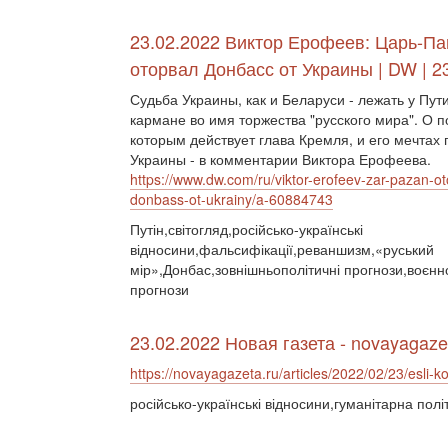
23.02.2022 Виктор Ерофеев: Царь-Па
оторвал Донбасс от Украины | DW | 2
Судьба Украины, как и Беларуси - лежать у Пут
кармане во имя торжества "русского мира". О п
которым действует глава Кремля, и его мечтах 
Украины - в комментарии Виктора Ерофеева.
https://www.dw.com/ru/viktor-erofeev-zar-pazan-ot
donbass-ot-ukrainy/a-60884743
Путін,світогляд,російсько-українські
відносини,фальсифікації,реваншизм,«руський
мір»,Донбас,зовнішньополітичні прогнози,воєнно
прогнози
23.02.2022 Новая газета - novayagaze
https://novayagazeta.ru/articles/2022/02/23/esli-ko
російсько-українські відносини,гуманітарна пол