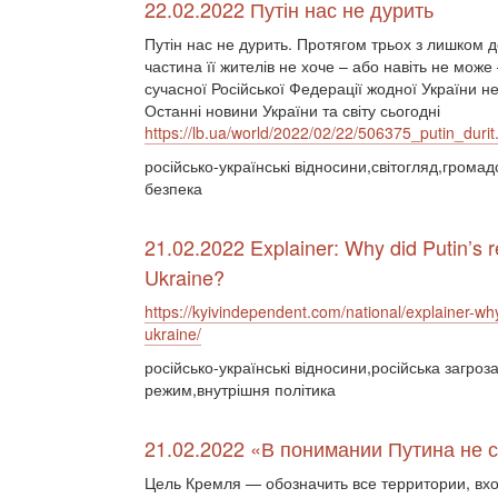
22.02.2022 Путін нас не дурить
Путін нас не дурить. Протягом трьох з лишком д
частина її жителів не хоче – або навіть не може
сучасної Російської Федерації жодної України не 
Останні новини України та світу сьогодні
https://lb.ua/world/2022/02/22/506375_putin_durit
російсько-українські відносини,світогляд,гром
безпека
21.02.2022 Explainer: Why did Putin’s re
Ukraine?
https://kyivindependent.com/national/explainer-why
ukraine/
російсько-українські відносини,російська загроз
режим,внутрішня політика
21.02.2022 «В понимании Путина не
Цель Кремля — обозначить все территории, вх