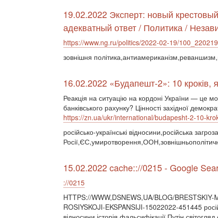
19.02.2022 Эксперт: новый крестовы
адекватный ответ / Политика / Незав
https://www.ng.ru/politics/2022-02-19/100_22021
зовнішня політика,антиамериканізм,реваншизм,
16.02.2022 «Будапешт-2»: 10 кроків, я
Реакція на ситуацію на кордоні України — це мо
банківського рахунку? Цінності західної демокр
https://zn.ua/ukr/international/budapesht-2-10-krok
російсько-українські відносини,російська загро
Росії,ЄС,умиротворення,ООН,зовнішньополітичні
15.02.2022 cache:://0215 - Google Sea
://0215
HTTPS://WWW,DSNEWS,UA/BLOG/BRESTSKIY-M
ROSIYSKOJI-EKSPANSIJI-15022022-451445 росій
відносини,історія,фальсифікації,Путін,світогля