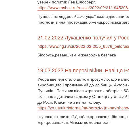
уверен политик Лев Шлосберг.
https://www.rosbalt.ru/russia/2022/02/21/1945298
Путін,світогляд,російсько-українські відносини
прогнози,війна,провокація,біженці,російська заг
21.02.2022 Лукашенко получил у Росс
https://www.ng.ru/cis/2022-02-20/5_8376_beloruss
Білорусь,реваншизм,міжнародна безпека
19.02.2022 На порозі війни. Навіщо 
Учора ввечері стало цілком зрозуміло, що напи
виробництво і продуманий до дрібниць. Актори 
Пушилін і Пасічник після «тривалих обстрілів ЗС
включно з дитячим садком у Станиці Луганській!
до Росії. Класичне з ніг на голову.
https://zn.ua/ukr/internal/na-porozi-vijni-navishcho-r
окуповані території,Донбас,провокація,біженці
мір»,реваншизм,Мінські домовленості