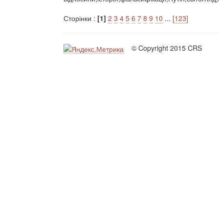
Сторінки :
[1]
2
3
4
5
6
7
8
9
10
...
[123]
© Copyright 2015 CRS