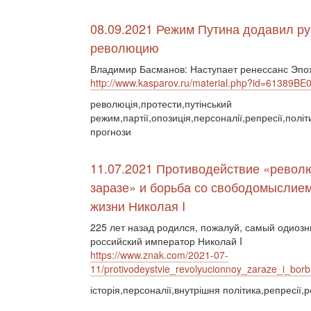
08.09.2021 Режим Путина додавил р
революцию
Владимир Басманов: Наступает ренессанс Эпох
http://www.kasparov.ru/material.php?id=61389B
революція,протести,путінський
режим,партії,опозиція,персоналії,репресії,політ
прогнози
11.07.2021 Противодействие «револ
заразе» и борьба со свободомыслием
жизни Николая I
225 лет назад родился, пожалуй, самый одиоз
российский император Николай I
https://www.znak.com/2021-07-
11/protivodeystvie_revolyucionnoy_zaraze_i_bor
історія,персоналії,внутрішня політика,репресії,