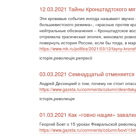
12.03.2021 Тайны Кронштадтского мя
Эти кровавые события иногда называют звучно
большевистского режима», «красные против кр
нейтральные обозначения – Кронштадтское вос
отгремела трагическая эпопея, миновало ровно 
повернуть история России, если бы тогда, в ма
https://www.mk.ru/politics/2021/03/12/tayny-kron
історія,революція,репресії
03.03.2021 Семнадцатый отменяется
Андрей Десницкий о том, почему не стоит опа
https://www.gazeta.ru/comments/column/desnitsk
історія,революція
01.03.2021 Как «говно нации» завал
Георгий Бовт о 15 уроках Февральской революц
https://www.gazeta.ru/comments/column/bovt/134