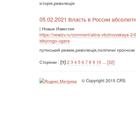
історія,революція
05.02.2021 Власть в России абсолютн
| Новые Известия
https://newizv.ru/comment/alina-vituhnovskaya-2/
ideynogo-ugara
путінський режим,революція,політичні прогнози
Сторінки :
[1]
2
3
4
5
6
7
8
9
10
...
[32]
© Copyright 2015 CRS