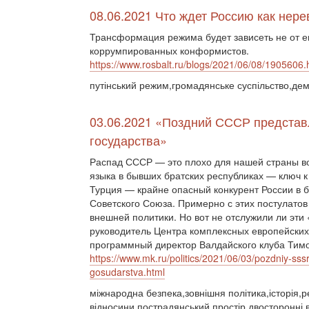
08.06.2021 Что ждет Россию как нер
Трансформация режима будет зависеть не от е
коррумпированных конформистов.
https://www.rosbalt.ru/blogs/2021/06/08/1905606.
путінський режим,громадянське суспільство,дем
03.06.2021 «Поздний СССР представ
государства»
Распад СССР — это плохо для нашей страны во
языка в бывших братских республиках — ключ к
Турция — крайне опасный конкурент России в 
Советского Союза. Примерно с этих постулато
внешней политики. Но вот не отслужили ли эт
руководитель Центра комплексных европейски
программный директор Валдайского клуба Тимо
https://www.mk.ru/politics/2021/06/03/pozdniy-sss
gosudarstva.html
міжнародна безпека,зовнішня політика,історія,р
відносини,пострадянський простір,двосторонні в