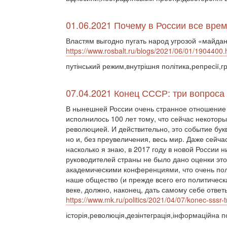
01.06.2021 Почему в России все вре
Властям выгодно пугать народ угрозой «майдан
https://www.rosbalt.ru/blogs/2021/06/01/1904400.
путінський режим,внутрішня політика,репресії,г
07.04.2021 Конец СССР: три вопроса 
В нынешней России очень странное отношение 
исполнилось 100 лет тому, что сейчас некотор
революцией. И действительно, это событие бу
но и, без преувеличения, весь мир. Даже сейч
насколько я знаю, в 2017 году в новой России 
руководителей страны не было дано оценки эт
академическими конференциями, что очень поле
наше общество (и прежде всего его политическая
веке, должно, наконец, дать самому себе отве
https://www.mk.ru/politics/2021/04/07/konec-sssr-t
історія,революція,дезінтеграція,інформаційна п