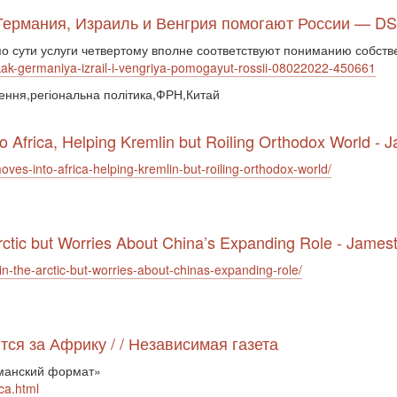
 Германия, Израиль и Венгрия помогают России — D
 по сути услуги четвертому вполне соответствуют пониманию собс
kak-germaniya-izrail-i-vengriya-pomogayut-rossii-08022022-450661
рення,регіональна політика,ФРН,Китай
 Africa, Helping Kremlin but Roiling Orthodox World -
es-into-africa-helping-kremlin-but-roiling-orthodox-world/
rctic but Worries About China’s Expanding Role - Jame
n-the-arctic-but-worries-about-chinas-expanding-role/
ся за Африку / / Независимая газета
манский формат»
ca.html