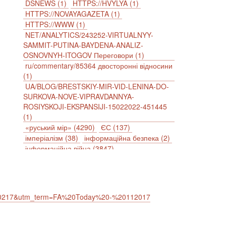
DSNEWS (1)
HTTPS://HVYLYA (1)
HTTPS://NOVAYAGAZETA (1)
HTTPS://WWW (1)
NET/ANALYTICS/243252-VIRTUALNYY-
SAMMIT-PUTINA-BAYDENA-ANALIZ-
OSNOVNYH-ITOGOV Переговори (1)
ru/commentary/85364 двосторонні відносини
(1)
UA/BLOG/BRESTSKIY-MIR-VID-LENINA-DO-
SURKOVA-NOVE-VIPRAVDANNYA-
ROSIYSKOJI-EKSPANSIJI-15022022-451445
(1)
«руський мір» (4290)
ЄС (137)
імперіалізм (38)
інформаційна безпека (2)
інформаційна війна (3847)
інформаційна політика (903)
інцидент (1246)
іслам (510)
історія (4811)
агресія (2)
антиамериканізм (1188)
антисемітизм (1)
АРК (7225)
220217&utm_term=FA%20Today%20-%20112017
Афганістан (14)
біженці (126)
Білорусь (111)
безпека (2)
безробіття (295)
бюджет (1557)