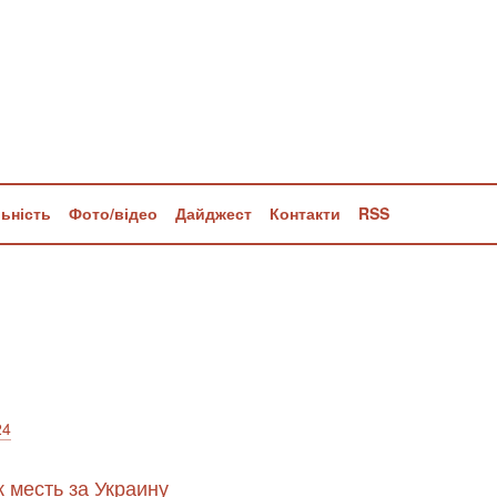
льність
Фото/відео
Дайджест
Контакти
RSS
24
 месть за Украину