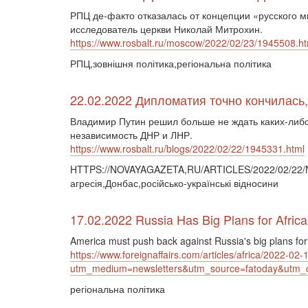
РПЦ де-факто отказалась от концепции «русского м
исследователь церкви Николай Митрохин.
https://www.rosbalt.ru/moscow/2022/02/23/1945508.ht
РПЦ,зовнішня політика,регіональна політика
22.02.2022 Дипломатия точно кончилась
Владимир Путин решил больше не ждать каких-либо
независимость ДНР и ЛНР.
https://www.rosbalt.ru/blogs/2022/02/22/1945331.html
HTTPS://NOVAYAGAZETA,RU/ARTICLES/2022/02/22/NE
агресія,Донбас,російсько-українські відносини
17.02.2022 Russia Has Big Plans for Africa
America must push back against Russia's big plans for
https://www.foreignaffairs.com/articles/africa/2022-02-
utm_medium=newsletters&utm_source=fatoday&ut
регіональна політика