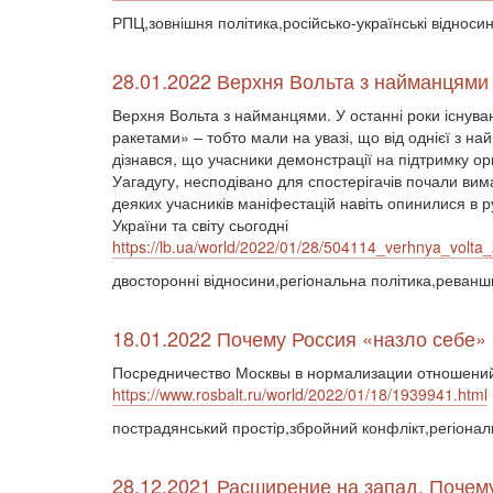
РПЦ,зовнішня політика,російсько-українські відносин
28.01.2022 Верхня Вольта з найманцями
Верхня Вольта з найманцями. У останні роки існува
ракетами» – тобто мали на увазі, що від однієї з н
дізнався, що учасники демонстрації на підтримку ор
Уагадугу, несподівано для спостерігачів почали вим
деяких учасників маніфестацій навіть опинилися в ру
України та світу сьогодні
https://lb.ua/world/2022/01/28/504114_verhnya_volt
двосторонні відносини,регіональна політика,реванш
18.01.2022 Почему Россия «назло себе
Посредничество Москвы в нормализации отношений
https://www.rosbalt.ru/world/2022/01/18/1939941.html
пострадянський простір,збройний конфлікт,регіонал
28.12.2021 Расширение на запад. Почему