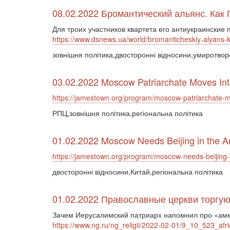
08.02.2022 Бромантический альянс. Как
Для троих участников квартета его антиукраинские
https://www.dsnews.ua/world/bromanticheskiy-alyans-
зовнішня політика,двосторонні відносини,умиротво
03.02.2022 Moscow Patriarchate Moves Into
https://jamestown.org/program/moscow-patriarchate-mov
РПЦ,зовнішня політика,регіональна політика
01.02.2022 Moscow Needs Beijing in the A
https://jamestown.org/program/moscow-needs-beijing-i
двосторонні відносини,Китай,регіональна політика
01.02.2022 Православные церкви торгуют
Зачем Иерусалимский патриарх напомнил про «ам
https://www.ng.ru/ng_religii/2022-02-01/9_10_523_afri