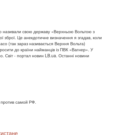
двосторонні стосунки (1084)
двостороння торгівля (360)
деградація (546)
дезінтеграція (294)
демографія (766)
демократ (1)
демократія (2000)
День Перемоги (269)
иво називали свою державу «Верхньою Вольтою з
державний устрій (46)
ї зброї. Це анекдотичне визначення я згадав, коли
дипломатичні стосунки (1555)
Фасо (так зараз називається Верхня Вольта)
договори та домовленості (2090)
просити до країни найманців із ПВК «Вагнер». У
Донбас (7792)
Друга світова (901)
о. Світ - портал новин LB.ua. Останні новини
економіка (19)
економічні прогноз (1)
економічні прогнози (12339)
економічна криза (2887)
економічна політика (7372)
економічна стратегія (1793)
економічний (1)
економічний розвиток (8656)
 против самой РФ.
експансія (1315)
еміграція (143)
енергетика (8052)
загострення (1)
загострення відносин (2)
загострення конфлікту (2)
загострення стосунків (2833)
загроза (2)
кистане