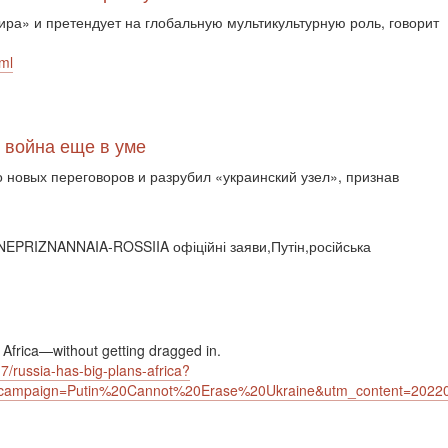
ира» и претендует на глобальную мультикультурную роль, говорит
ml
, война еще в уме
 новых переговоров и разрубил «украинский узел», признав
PRIZNANNAIA-ROSSIIA офіційні заяви,Путін,російська
 Africa—without getting dragged in.
17/russia-has-big-plans-africa?
m_campaign=Putin%20Cannot%20Erase%20Ukraine&utm_content=20