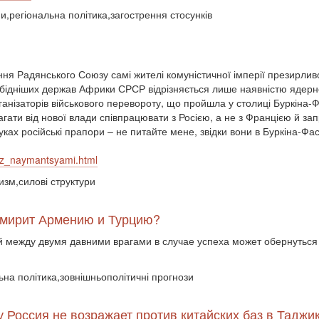
и,регіональна політика,загострення стосунків
ння Радянського Союзу самі жителі комуністичної імперії презирл
айбідніших держав Африки СРСР відрізняється лише наявністю ядерно
ганізаторів військового перевороту, що пройшла у столиці Буркіна-
агати від нової влади співпрацювати з Росією, а не з Францією й за
ках російські прапори – не питайте мене, звідки вони в Буркіна-Фас
a_z_naymantsyami.html
изм,силові структури
» мирит Армению и Турцию?
 между двумя давними врагами в случае успеха может обернуться
ьна політика,зовнішньополітичні прогнози
 Россия не возражает против китайских баз в Таджи