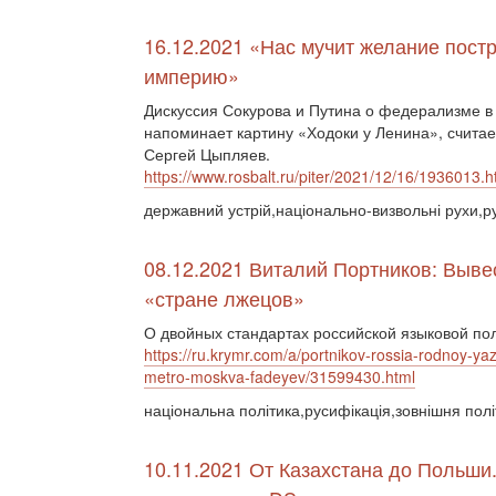
16.12.2021 «Нас мучит желание пост
империю»
Дискуссия Сокурова и Путина о федерализме в
напоминает картину «Ходоки у Ленина», считае
Сергей Цыпляев.
https://www.rosbalt.ru/piter/2021/12/16/1936013.h
державний устрій,національно-визвольні рухи,р
08.12.2021 Виталий Портников: Выве
«стране лжецов»
О двойных стандартах российской языковой по
https://ru.krymr.com/a/portnikov-rossia-rodnoy-ya
metro-moskva-fadeyev/31599430.html
національна політика,русифікація,зовнішня пол
10.11.2021 От Казахстана до Польши