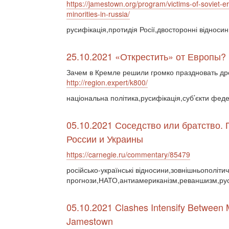
https://jamestown.org/program/victims-of-soviet-era
minorities-in-russia/
русифікація,протидія Росії,двосторонні відноси
25.10.2021 «Открестить» от Европы?
Зачем в Кремле решили громко праздновать д
http://region.expert/k800/
національна політика,русифікація,суб’єкти фед
05.10.2021 Соседство или братство. 
России и Украины
https://carnegie.ru/commentary/85479
російсько-українські відносини,зовнішньополітич
прогнози,НАТО,антиамериканізм,реваншизм,руси
05.10.2021 Clashes Intensify Between 
Jamestown