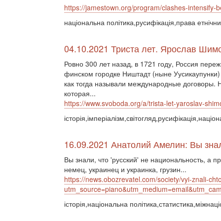
https://jamestown.org/program/clashes-intensify
національна політика,русифікація,права етнічни
04.10.2021 Триста лет. Ярослав Шим
Ровно 300 лет назад, в 1721 году, Россия пер
финском городке Ништадт (ныне Уусикаупунки)
как тогда называли международные договоры.
которая...
https://www.svoboda.org/a/trista-let-yaroslav-shi
історія,імперіалізм,світогляд,русифікація,націо
16.09.2021 Анатолий Амелин: Вы знали
Вы знали, что 'русский' не национальность, а 
немец, украинец и украинка, грузин...
https://news.obozrevatel.com/society/vyi-znali-cht
utm_source=piano&utm_medium=email&utm_c
історія,національна політика,статистика,міжнац