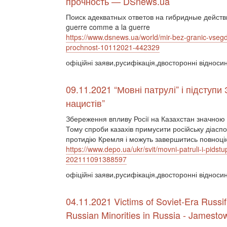
прочность — DSnews.ua
Поиск адекватных ответов на гибридные действ
guerre comme a la guerre
https://www.dsnews.ua/world/mir-bez-granic-vseg
prochnost-10112021-442329
офіційні заяви,русифікація,двосторонні відносин
09.11.2021 “Мовні патрулі” і підступи
нацистів”
Збереження впливу Росії на Казахстан значною 
Тому спроби казахів примусити російську діаспор
протидію Кремля і можуть завершитись повноц
https://www.depo.ua/ukr/svit/movni-patruli-i-pidst
202111091388597
офіційні заяви,русифікація,двосторонні відноси
04.11.2021 Victims of Soviet-Era Russif
Russian Minorities in Russia - Jamesto