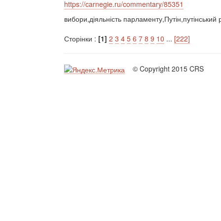
https://carnegie.ru/commentary/85351
вибори,діяльність парламенту,Путін,путінськи
Сторінки :
[1]
2
3
4
5
6
7
8
9
10
...
[222]
© Copyright 2015 CRS