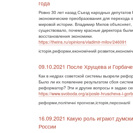
года
Ровно 30 лет назад Съезд народных депутато
экономические преобразования для перехода о
мировой истории. Владимир Милов объясняет, 
существовало, почему красные директора были
восстановления экономики.
https://theins.ru/opinions/vladimir-milov/246091
історія,реформи,економічний розвиток,економіч
09.10.2021 После Хрущева и Горбач
Как в недрах советской системы вызрели реф
Было ли их появление результатом сбоя систе
реформатор? Эти и другие вопросы я задаю се
https://www.svoboda.org/a/posle-hruscheva-i-gorb
реформи,політичні прогнози,історія,персоналії
16.09.2021 Какую роль играют думс
России