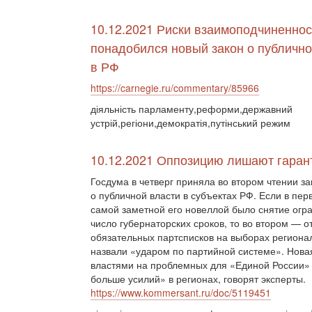
10.12.2021 Риски взаимоподчиненнос
понадобился новый закон о публично
в РФ
https://carnegie.ru/commentary/85966
діяльність парламенту,реформи,державний
устрій,регіони,демократія,путінський режим
10.12.2021 Оппозицию лишают гаран
Госдума в четверг приняла во втором чтении з
о публичной власти в субъектах РФ. Если в пер
самой заметной его новеллой было снятие огр
число губернаторских сроков, то во втором — 
обязательных партсписков на выборах региона
назвали «ударом по партийной системе». Нова
властями на проблемных для «Единой России» 
больше усилий» в регионах, говорят эксперты.
https://www.kommersant.ru/doc/5119451