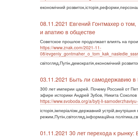
економічний розвиток,історія,реформи,персонал
08.11.2021 Евгений Гонтмахер о том
и апатию в обществе
Советское прошлое продолжает влиять на про
https://www.znak.com/2021-11-
08/evgeniy_gontmaher_o_tom_kak_nasledie_sssr_
світогляд,Путін,демократія,економічний розвито
03.11.2021 Быть ли самодержавию в
300 лет империи царей. Почему Россией от Пе
эфире историки Андрей Зубов, Никита Соколов
https://www.svoboda.org/a/bytj-li-samoderzhaviy
історія,імперіалізм,державний устрій,внутрішня
режим,Путін,світогляд,інформаційна політика,св
01.11.2021 30 лет перехода к рынку