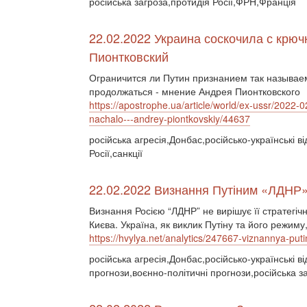
російська загроза,протидія Росії,ФРН,Франція
22.02.2022 Украина соскочила с крюч
Пионтковский
Ограничится ли Путин признанием так называем
продолжаться - мнение Андрея Пионтковского
https://apostrophe.ua/article/world/ex-ussr/2022-
nachalo---andrey-piontkovskiy/44637
російська агресія,Донбас,російсько-українські в
Росії,санкції
22.02.2022 Визнання Путіним «ЛДНР»:
Визнання Росією “ЛДНР” не вирішує її стратегічн
Києва. Україна, як виклик Путіну та його режиму,
https://hvylya.net/analytics/247667-viznannya-put
російська агресія,Донбас,російсько-українські в
прогнози,воєнно-політичні прогнози,російська за