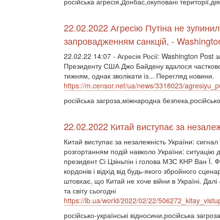
російська агресія,Донбас,окуповані території,ді
22.02.2022 Агресію Путіна не зупинил
запровадженням санкцій, - Washingto
22.02.22 14:07 - Агресія Росії: Washington Post 
Президенту США Джо Байдену вдалося частково 
тижням, однак зволікати із... Перегляд новини.
https://m.censor.net/ua/news/3318023/agresiyu_
російська загроза,міжнародна безпека,російсько-
22.02.2022 Китай виступає за незалеж
Китай виступає за незалежність України: сигнал 
розгортанням подій навколо України: ситуацію
президент Сі Цзіньпін і голова МЗС КНР Ван Ї. 
кордонів і відхід від будь-якого збройного сцен
штовхає, що Китай не хоче війни в Україні. Далі
та світу сьогодні
https://lb.ua/world/2022/02/22/506272_kitay_vistu
російсько-українські відносини,російська загроз