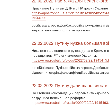
22.02.2022 Растяжка для Зеленского:
Признание Путиным ДНР и ЛНР грозит Украине 
https://apostrophe.ua/article/politics/2022-02-22
lnr/44622
російська агресія,Донбас,російсько-українські в
загроза,зовнішньополітичні прогнози
22.02.2022 Путину нужна большая во
Никакого коллективного руководства в Кремле 
президентом РФ легитимности Украины.
https://www.rosbalt.ru/blogs/2022/02/22/1945415.
офіційні заяви,Путін,російська агресія,Донбас,ок
відносини,історія,фальсифікації,російська загро
22.02.2022 Путину дали шанс ввести
По степени консолидации парламента «донбасс
разрушила пенсионная реформа.
https://www.rosbalt.ru/russia/2022/02/22/1945493