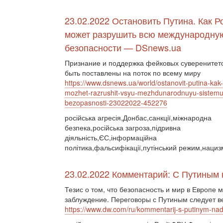
23.02.2022 Остановить Путина. Как Р
может разрушить всю международну
безопасности — DSnews.ua
Признание и поддержка фейковых суверенитето
быть поставлены на поток по всему миру
https://www.dsnews.ua/world/ostanovit-putina-kak-
mozhet-razrushit-vsyu-mezhdunarodnuyu-sistemu
bezopasnosti-23022022-452276
російська агресія,Донбас,санкції,міжнародна
безпека,російська загроза,підривна
діяльність,ЄС,інформаційна
політика,фальсифікації,путінський режим,нациз
23.02.2022 Комментарий: С Путиным н
Тезис о том, что безопасность и мир в Европе 
заблуждение. Переговоры с Путиным следует ве
https://www.dw.com/ru/kommentarij-s-putinym-nado