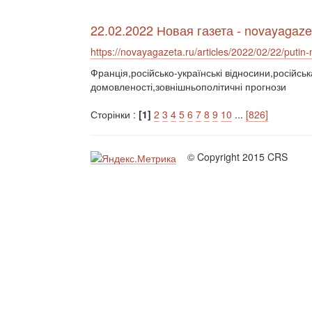
22.02.2022 Новая газета - novayagaze
https://novayagazeta.ru/articles/2022/02/22/puti
Франція,російсько-українські відносини,російськ
домовленості,зовнішньополітичні прогнози
Сторінки :
[1]
2
3
4
5
6
7
8
9
10
...
[826]
© Copyright 2015 CRS