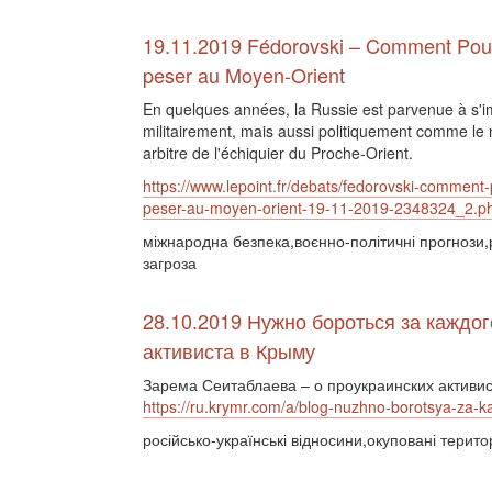
19.11.2019 Fédorovski – Comment Pout
peser au Moyen-Orient
En quelques années, la Russie est parvenue à s'
militairement, mais aussi politiquement comme le
arbitre de l'échiquier du Proche-Orient.
https://www.lepoint.fr/debats/fedorovski-comment-
peser-au-moyen-orient-19-11-2019-2348324_2.p
міжнародна безпека,воєнно-політичні прогнози,
загроза
28.10.2019 Нужно бороться за каждог
активиста в Крыму
Зарема Сеитаблаева – о проукраинских активис
https://ru.krymr.com/a/blog-nuzhno-borotsya-za-
російсько-українські відносини,окуповані терито