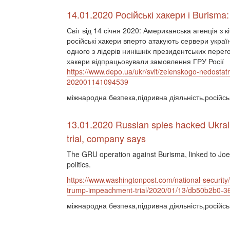
14.01.2020 Російські хакери і Burism
Світ від 14 січня 2020: Американська агенція з 
російські хакери вперто атакують сервери україн
одного з лідерів нинішніх президентських перег
хакери відпрацьовували замовлення ГРУ Росії
https://www.depo.ua/ukr/svit/zelenskogo-nedosta
202001141094539
міжнародна безпека,підривна діяльність,російськ
13.01.2020 Russian spies hacked Ukra
trial, company says
The GRU operation against Burisma, linked to Joe
politics.
https://www.washingtonpost.com/national-security
trump-impeachment-trial/2020/01/13/db50b2b0-3
міжнародна безпека,підривна діяльність,російськ