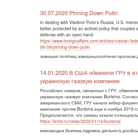
30.07.2020 Pinning Down Putin
In dealing with Vladimir Putin's Russia, U.S. interes
better protected by an activist policy that couples 
defense with an open hand.
https://www.foreignaffairs.com/articles/russian-fed
06-09/pinning-down-putin
зовнішня політика,зовнішньополітичні прогнози,
14.01.2020 В США обвинили ГРУ в ат
украинскую газовую компанию
Российских хакеров, связанных с ГРУ, обвинили
украинскую газовую компанию Burisma. Согла
американского СМИ, ГРУ начало кибер-фишин
кампанию против Burisma еще в ноябре 2019-го
Предполагается, что хакеры искали потенциа
https://lenta.ru/news/2020/01/14/burisma/
міжнародна безпека,підривна діяльність,російськ