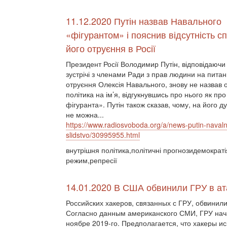
11.12.2020 Путін назвав Навального
«фігурантом» і пояснив відсутність с
його отруєння в Росії
Президент Росії Володимир Путін, відповідаючи
зустрічі з членами Ради з прав людини на пита
отруєння Олексія Навального, знову не назвав 
політика на ім’я, відгукнувшись про нього як пр
фігуранта». Путін також сказав, чому, на його ду
не можна...
https://www.radiosvoboda.org/a/news-putin-navaln
slidstvo/30995955.html
внутрішня політика,політичні прогнозидемократі
режим,репресії
14.01.2020 В США обвинили ГРУ в ат
Российских хакеров, связанных с ГРУ, обвинили
Согласно данным американского СМИ, ГРУ нач
ноябре 2019-го. Предполагается, что хакеры 