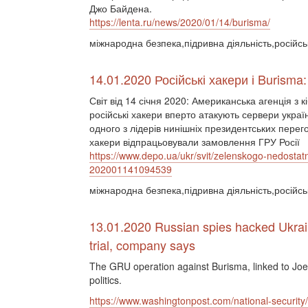
Джо Байдена.
https://lenta.ru/news/2020/01/14/burisma/
міжнародна безпека,підривна діяльність,російськ
14.01.2020 Російські хакери і Burism
Світ від 14 січня 2020: Американська агенція з 
російські хакери вперто атакують сервери україн
одного з лідерів нинішніх президентських перег
хакери відпрацьовували замовлення ГРУ Росії
https://www.depo.ua/ukr/svit/zelenskogo-nedosta
202001141094539
міжнародна безпека,підривна діяльність,російськ
13.01.2020 Russian spies hacked Ukra
trial, company says
The GRU operation against Burisma, linked to Joe
politics.
https://www.washingtonpost.com/national-security