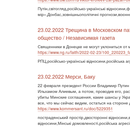
Путін,світогляд,російсько-українські відносини
мір»,Донбас,зовнішньополітичні прогнози,воєнн
23.02.2022 Трещина в Московском па
общество / Независимая газета
Священники в Донецке не могут уклониться от
https://www.ng.ru/faith/2022-02-23/100_220223_fa
РПЦ,російсько-українські відносини,російська аг
23.02.2022 Мерси, Баку
22 февраля президент России Владимир Путин 
Ильхамом Алиевым, а потом, проводив его, рас
убиты Минские соглашения, какие шансы у Укра
все, что мы сейчас видим, остаться на стороне 
https://www.kommersant.ru/doc/5229351
пострадянський простір,двосторонні відносини,ві
відносини,Мінські домовленості,російська агре