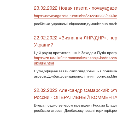
23.02.2022 Новая газета - novayagaze
https://novayagazeta.ru/articles/2022/02/23/esli-ko
російсько-українські відносини,гуманітарна пол
22.02.2022 «Визнання ЛНР/ДНР»: пере
України?
Цей раунд протистояння із Заходом Путін прогр
https://zn.ua/ukr/international/viznannja-lnrdnr-p
ukrajini.html
Путін,офіційні заяви,світогляд,зовнішня політика
агресія,Донбас,зовнішньополітичні прогнози,Мін
22.02.2022 Александр Самарский: Э
России - ОПЕРАТИВНЫЙ КОММЕНТ
Вчера поздно вечером президент России Влад
російська агресія,Донбас,окуповані території,ро