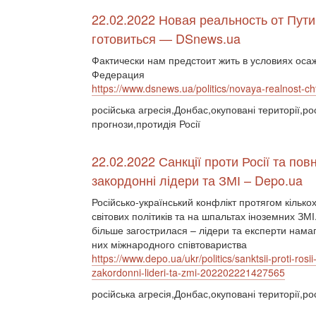
22.02.2022 Новая реальность от Пути
готовиться — DSnews.ua
Фактически нам предстоит жить в условиях осаж
Федерация
https://www.dsnews.ua/politics/novaya-realnost-
російська агресія,Донбас,окуповані території,ро
прогнози,протидія Росії
22.02.2022 Санкції проти Росії та п
закордонні лідери та ЗМІ – Depo.ua
Російсько-український конфлікт протягом кільк
світових політиків та на шпальтах іноземних ЗМ
більше загострилася – лідери та експерти намаг
них міжнародного співтовариства
https://www.depo.ua/ukr/politics/sanktsii-proti-
zakordonni-lideri-ta-zmi-202202221427565
російська агресія,Донбас,окуповані території,рос