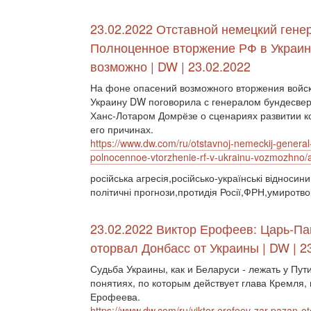
23.02.2022 Отставной немецкий гене
Полноценное вторжение РФ в Украин
возможно | DW | 23.02.2022
На фоне опасений возможного вторжения войск
Украину DW поговорила с генералом бундесвер
Ханс-Лотаром Домрёзе о сценариях развитии к
его причинах.
https://www.dw.com/ru/otstavnoj-nemeckij-general
polnocennoe-vtorzhenie-rf-v-ukrainu-vozmozhno
російська агресія,російсько-українські відносин
політичні прогнози,протидія Росії,ФРН,умиротв
23.02.2022 Виктор Ерофеев: Царь-Па
оторвал Донбасс от Украины | DW | 2
Судьба Украины, как и Беларуси - лежать у Пут
понятиях, по которым действует глава Кремля, 
Ерофеева.
https://www.dw.com/ru/viktor-erofeev-zar-pazan-o