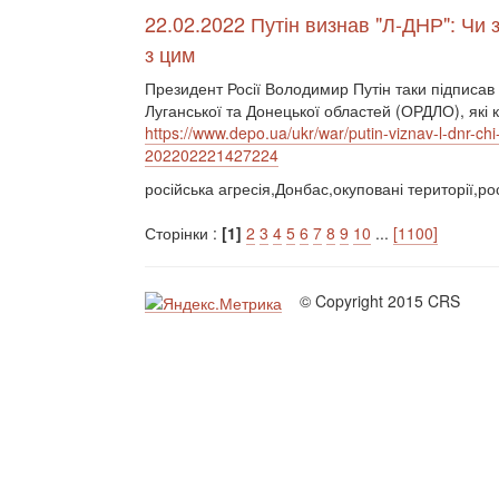
22.02.2022 Путін визнав "Л-ДНР": Чи з
з цим
Президент Росії Володимир Путін таки підписав
Луганської та Донецької областей (ОРДЛО), які
https://www.depo.ua/ukr/war/putin-viznav-l-dnr-ch
202202221427224
російська агресія,Донбас,окуповані території,ро
Сторінки :
[1]
2
3
4
5
6
7
8
9
10
...
[1100]
© Copyright 2015 CRS