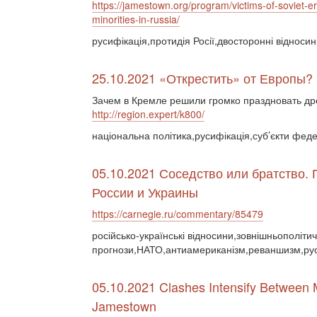
https://jamestown.org/program/victims-of-soviet-era
minorities-in-russia/
русифікація,протидія Росії,двосторонні відноси
25.10.2021 «Открестить» от Европы?
Зачем в Кремле решили громко праздновать д
http://region.expert/k800/
національна політика,русифікація,суб’єкти фед
05.10.2021 Соседство или братство. 
России и Украины
https://carnegie.ru/commentary/85479
російсько-українські відносини,зовнішньополітич
прогнози,НАТО,антиамериканізм,реваншизм,руси
05.10.2021 Clashes Intensify Between 
Jamestown