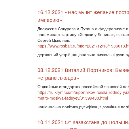
16.12.2021 «Нас мучит желание пост
империю»
Дискуссия Сокурова и Путина о федерализме в
напоминает картину «Ходоки у Ленина», считае
Сергей Цыпляев.
https://www.rosbalt.ru/piter/2021/12/16/1936013.h
державний устрій,національно-визвольні рухи,р
08.12.2021 Виталий Портников: Выве
«стране лжецов»
О двойных стандартах российской языковой по
https://ru.krymr.com/a/portnikov-rossia-rodnoy-ya
metro-moskva-fadeyev/31599430.html
національна політика,русифікація,зовнішня пол
10.11.2021 От Казахстана до Польши