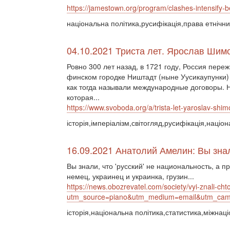
https://jamestown.org/program/clashes-intensify
національна політика,русифікація,права етнічни
04.10.2021 Триста лет. Ярослав Шим
Ровно 300 лет назад, в 1721 году, Россия пер
финском городке Ништадт (ныне Уусикаупунки)
как тогда называли международные договоры.
которая...
https://www.svoboda.org/a/trista-let-yaroslav-shi
історія,імперіалізм,світогляд,русифікація,націо
16.09.2021 Анатолий Амелин: Вы знали
Вы знали, что 'русский' не национальность, а 
немец, украинец и украинка, грузин...
https://news.obozrevatel.com/society/vyi-znali-cht
utm_source=piano&utm_medium=email&utm_c
історія,національна політика,статистика,міжнац