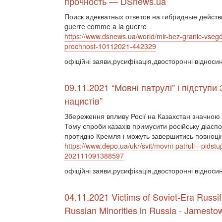
прочность — DSnews.ua
Поиск адекватных ответов на гибридные действ
guerre comme a la guerre
https://www.dsnews.ua/world/mir-bez-granic-vseg
prochnost-10112021-442329
офіційні заяви,русифікація,двосторонні відносин
09.11.2021 “Мовні патрулі” і підступи
нацистів”
Збереження впливу Росії на Казахстан значною 
Тому спроби казахів примусити російську діаспор
протидію Кремля і можуть завершитись повноц
https://www.depo.ua/ukr/svit/movni-patruli-i-pidst
202111091388597
офіційні заяви,русифікація,двосторонні відноси
04.11.2021 Victims of Soviet-Era Russif
Russian Minorities in Russia - Jamesto