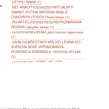
HTTPS://WWW (1)
ым
NET/ANALYTICS/243252-VIRTUALNYY-
SAMMIT-PUTINA-BAYDENA-ANALIZ-
OSNOVNYH-ITOGOV Переговори (1)
RU/ARTICLES/2022/02/22/NEPRIZNANNAIA-
ROSSIIA офіційні заяви (1)
ru/commentary/85364 двосторонні відносини
(1)
UA/BLOG/BRESTSKIY-MIR-VID-LENINA-DO-
SURKOVA-NOVE-VIPRAVDANNYA-
ROSIYSKOJI-EKSPANSIJI-15022022-451445
(1)
«руський мір» (4290)
ЄС (137)
-
імперіалізм (38)
інформаційна безпека (2)
інформаційна війна (3847)
інформаційна політика (903)
інцидент (1246)
іслам (510)
історія (4811)
агресія (2)
антиамериканізм (1188)
антисемітизм (1)
АРК (7225)
Афганістан (14)
біженці (126)
Білорусь (111)
безпека (2)
безробіття (295)
бюджет (1557)
тичні прогнози,Мінські домовленості,протидія Росії