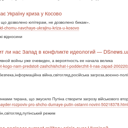
ає Україну криза у Косово
«те, що дозволено юпітерам, не дозволено бикам».
hid-chomu-navchaye-ukrajinu-kriza-u-kosovo
кі відносини
т ли нас Запад в конфликте идеологий — DSnews.u
вной войны уже очевиден, а вероятность ее начала велика
-ot-kogo-nam-predstoit-zashchishchat-i-podderzhit-li-nas-zapad-2002
 безпека,інформаційна війна,світогляд,російська загроза,воєнно-пол
нками тирана, що змусило Путіна створити загрозу військового вто
ti-snayder-rozpoviv-pro-shcho-dumaye-putin-ostanni-novini-50218378.htm
тін,світогляд,путінський режим