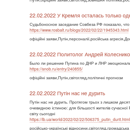
22.02.2022 У Кремля осталась только о
Судьбоносное заседание Совбеза РФ показало, что
https://www.rosbalt.ru/blogs/2022/02/22/1945343.html
офіційні заяви,Путін,персоналії,російська агресія,До
22.02.2022 Политолог Андрей Колесник
Было ли решение Путина по ДНР и ЛНР эмоциональн
https://snob.ru/entry/240855/
офіційні заяви,Путін,світогляд,політичні прогнози
22.02.2022 Путін нас не дурить
Путін нас не дурить. Протягом трьох з лишком десят
очевидною істиною: для більшості жителів сучасної Р
світу сьогодні
https://lb.ua/world/2022/02/22/506375_putin_durit.html
російсько-українські відносини,світогляд,громадсь