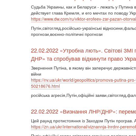
Судьба Украины, как и Беларуси - лежать у Путина 
действует глава Кремля, и его мечтах по поводу У
https://www.dw.com/ru/viktor-erofeev-zar-pazan-otorv
Путін,світогляд,російсько-українські відносини,фал
прогнози,воєнно-політичні прогнози
22.02.2022 «Утробна лють». Світові ЗМІ п
ДНР» та спробував відкинути право Укра
Звернення Путіна, в якому він заперечує державні
війни
https://nv.ua/ukr/world/geopolitics/promova-putina-pro-v
50218676.html
російська агресія,Путін,офіційні заяви,світогляд,фал
22.02.2022 «Визнання ЛНР/ДНР»: перемог
Цей раунд протистояння із Заходом Путін програв. 
https://zn.ua/ukr/international/viznannja-lnrdnr-peremo
Путін,офіційні заяви,світогляд,зовнішня політика,ро