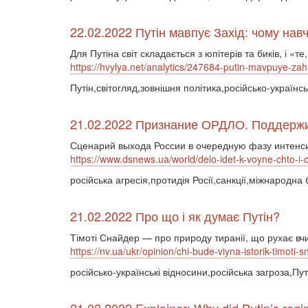
22.02.2022 Путін мавпує Захід: чому навч
Для Путіна світ складається з юпітерів та биків, і 
https://hvylya.net/analytics/247684-putin-mavpuye-za
Путін,світогляд,зовнішня політика,російсько-українсь
21.02.2022 Признание ОРДЛО. Поддержи
Сценарий выхода России в очередную фазу интенси
https://www.dsnews.ua/world/delo-idet-k-voyne-chto-i
російська агресія,протидія Росії,санкції,міжнародна
21.02.2022 Про що і як думає Путін?
Тімоті Снайдер — про природу тиранії, що рухає вчи
https://nv.ua/ukr/opinion/chi-bude-viyna-istorik-timo
російсько-українські відносини,російська загроза,Пу