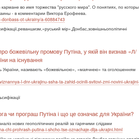
в кармане во имя торжества "русского мира". О понятиях, по котор
краины - в комментарии Виктора Ерофеева.
al-donbass-ot-ukrainy/a-60884743
ьсифікації,реваншизм,«руський мір»,Донбас,зовнішньополітичні
ро божевільну промову Путіна, у якій він визнав «Л/
їни на існування
сть України, називають «божевільною», «маячнею» та оголошенням
iznannya-l-dnr-ukrajinu-ssha-ta-zahid-ocinili-svitovi-zmi-novini-ukrajini
ьсифікації
а чи програш Путіна і що це означає для України?
Аналіз нових геополітичних реалій за гарячими слідами
ha-chi-prohrash-putina-i-shcho-tse-oznachaje-dlja-ukrajini.html
сійсько-українські відносини,російська агресія,Донбас,зовнішньополі