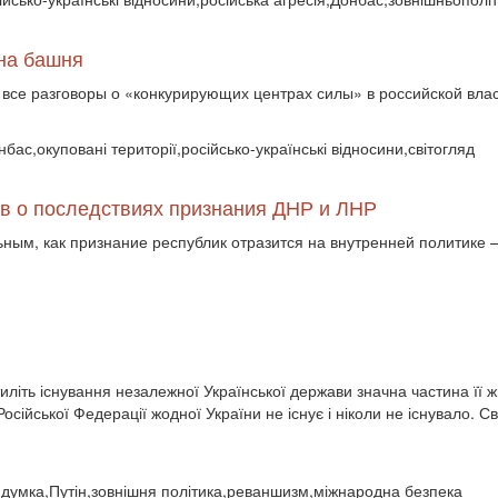
дна башня
 все разговоры о «конкурирующих центрах силы» в российской вла
нбас,окуповані території,російсько-українські відносини,світогляд
ов о последствиях признания ДНР и ЛНР
ым, как признание республик отразится на внутренней политике 
иліть існування незалежної Української держави значна частина її ж
осійської Федерації жодної України не існує і ніколи не існувало. С
ка думка,Путін,зовнішня політика,реваншизм,міжнародна безпека