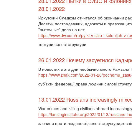
28.01.2022 Пытки в СИЗО и колониях в
28.01.2022
Иркутский Следком отчитался об окончании ра
Десятки пострадавших, адвокаты и правозащит
"пыточные" дела на нет.
https://www.dw.com/ru/pytki-v-sizo-i-kolonijah-v-r
тортури,силові структури
26.01.2022 Почему засуетился Кадыр
В новостях в эти дни необычно много Рамзана
https://www.znak.com/2022-01-26/pochemu_zasue
суб’єкти федерації,права людини,силові структу
13.01.2022 Russians increasingly mixed
War crimes and killing civilians abroad increasingl
https://lansinginstitute.org/2022/01/13/russians-i
злочини проти людяності,силові структури,зовні