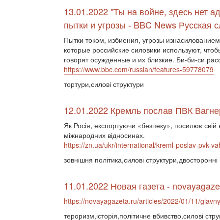
13.01.2022 "Ты на войне, здесь нет а
пытки и угрозы - BBC News Русская 
Пытки током, избиения, угрозы изнасилованием
которые российские силовики используют, чтоб
говорят осужденные и их близкие. Би-би-си расс
https://www.bbc.com/russian/features-59778079
тортури,силові структури
12.01.2022 Кремль послав ПВК Вагне
Як Росія, експортуючи «безпеку», посилює свій 
міжнародних відносинах.
https://zn.ua/ukr/international/kreml-poslav-pvk-va
зовнішня політика,силові структури,двосторонні
11.01.2022 Новая газета - novayagaze
https://novayagazeta.ru/articles/2022/01/11/glavny
тероризм,історія,політичне вбивство,силові стру