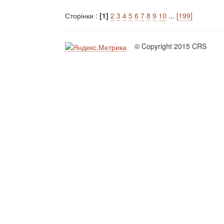
Сторінки :
[1]
2
3
4
5
6
7
8
9
10
...
[199]
© Copyright 2015 CRS