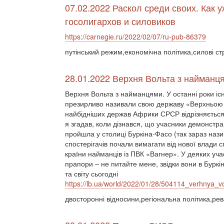
07.02.2022 Раскол среди своих. Как 
госолигархов и силовиков
https://carnegie.ru/2022/02/07/ru-pub-86379
путінський режим,економічна політика,силові ст
28.01.2022 Верхня Вольта з найманц
Верхня Вольта з найманцями. У останні роки існ
презирливо називали свою державу «Верхньою Во
найбідніших держав Африки СРСР відрізняється
я згадав, коли дізнався, що учасники демонстрац
пройшла у столиці Буркіна-Фасо (так зараз наз
спостерігачів почали вимагати від нової влади 
країни найманців із ПВК «Вагнер». У деяких уча
прапори – не питайте мене, звідки вони в Буркі
та світу сьогодні
https://lb.ua/world/2022/01/28/504114_verhnya_
двосторонні відносини,регіональна політика,ре