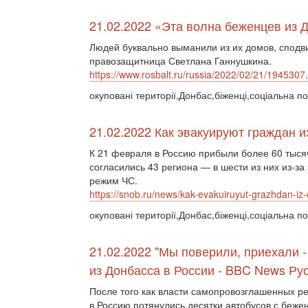
21.02.2022 «Эта волна беженцев из
Людей буквально выманили из их домов, сподвиг
правозащитница Светлана Ганнушкина.
https://www.rosbalt.ru/russia/2022/02/21/1945307
окуповані території,Донбас,біженці,соціальна по
21.02.2022 Как эвакуируют граждан 
К 21 февраля в Россию прибыли более 60 тыся
согласились 43 региона — в шести из них из-з
режим ЧС.
https://snob.ru/news/kak-evakuiruyut-grazhdan-iz-d
окуповані території,Донбас,біженці,соціальна по
21.02.2022 "Мы поверили, приехали -
из Донбасса в России - BBC News Ру
После того как власти самопровозглашенных р
в Россию потянулись десятки автобусов с беж