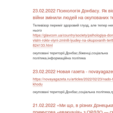
23.02.2022 Психологія Донбасу. Як віс
війни змінили людей на окупованих т
Телевізор переміг здоровий глузд, але тепер не
нього
https://glavcom.ua/country/society/psihologiya-do
visim-rokiv-viyni-zminili-lyudey-na-okupovanih-terito
824133.html
окуповані території,Донбас,біженці,соціальна
політика,інформаційна політика
23.02.2022 Новая газета - novayagaze
https://novayagazeta.ru/articles/2022/02/23/nado-t
khodu
окуповані території,Донбас,соціальна політика,
21.02.2022 «Ми що, в різних Донець
примусова «евакуація» з ОРДЛО — сві