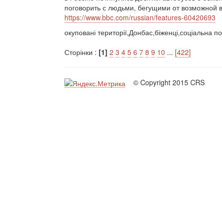
поговорить с людьми, бегущими от возможной во
https://www.bbc.com/russian/features-60420693
окуповані території,Донбас,біженці,соціальна по
Сторінки :
[1]
2
3
4
5
6
7
8
9
10
...
[422]
© Copyright 2015 CRS