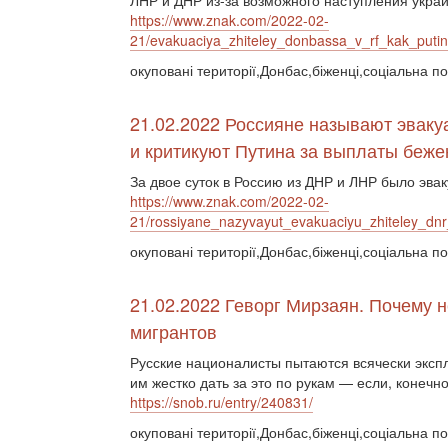
ЛНР и ДНР из-за возможного наступления укра
https://www.znak.com/2022-02-
21/evakuaciya_zhiteley_donbassa_v_rf_kak_putin
окуповані території,Донбас,біженці,соціальна по
21.02.2022 Россияне называют эвак
и критикуют Путина за выплаты беж
За двое суток в Россию из ДНР и ЛНР было эва
https://www.znak.com/2022-02-
21/rossiyane_nazyvayut_evakuaciyu_zhiteley_dnr
окуповані території,Донбас,біженці,соціальна по
21.02.2022 Геворг Мирзаян. Почему 
мигрантов
Русские националисты пытаются всячески эксп
им жестко дать за это по рукам — если, конечно
https://snob.ru/entry/240831/
окуповані території,Донбас,біженці,соціальна п