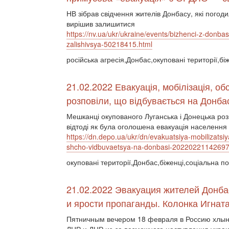
НВ зібрав свідчення жителів Донбасу, які погоди
вирішив залишитися
https://nv.ua/ukr/ukraine/events/bizhenci-z-donba
zalishivsya-50218415.html
російська агресія,Донбас,окуповані території,бі
21.02.2022 Евакуація, мобілізація, об
розповіли, що відбувається на Донба
Мешканці окупованого Луганська і Донецька розпо
відтоді як була оголошена евакуація населення і
https://dn.depo.ua/ukr/dn/evakuatsiya-mobilizatsiy
shcho-vidbuvaetsya-na-donbasi-2022022114269
окуповані території,Донбас,біженці,соціальна по
21.02.2022 Эвакуация жителей Донбас
и ярости пропаганды. Колонка Игнат
Пятничным вечером 18 февраля в Россию хлын