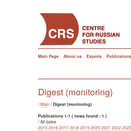
Main Page
About us
Experts
Publication
Digest (monitoring)
/
Main
/
Digest (monitoring)
Publications 1-1 ( news found : 1 )
/ All dates
2015
2016
2017
2018
2019
2020
2021
2022
202