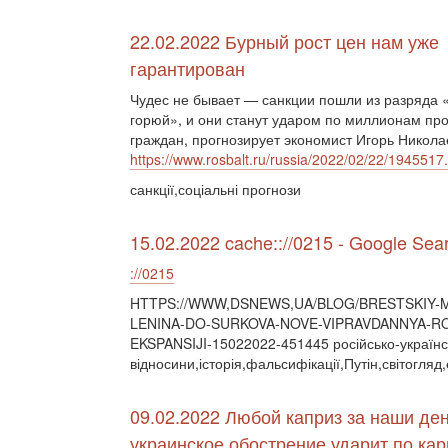
22.02.2022 Бурный рост цен нам уже
гарантирован
Чудес не бывает — санкции пошли из разряда 
горюй», и они станут ударом по миллионам пр
граждан, прогнозирует экономист Игорь Никола
https://www.rosbalt.ru/russia/2022/02/22/1945517
санкції,соціальні прогнози
15.02.2022 cache:://0215 - Google Sea
://0215
HTTPS://WWW,DSNEWS,UA/BLOG/BRESTSKIY-M
LENINA-DO-SURKOVA-NOVE-VIPRAVDANNYA-RO
EKSPANSIJI-15022022-451445 російсько-українс
відносини,історія,фальсифікації,Путін,світогля
09.02.2022 Любой каприз за наши де
украинское обострение ударит по кар