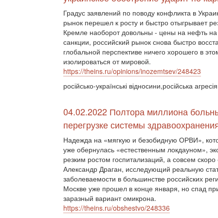
Градус заявлений по поводу конфликта в Украи
рынок перешел к росту и быстро отыгрывает ре
Кремле наоборот довольны - цены на нефть на
санкции, российский рынок снова быстро восст
глобальной перспективе ничего хорошего в это
изолироваться от мировой.
https://theins.ru/opinions/inozemtsev/248423
російсько-українські відносини,російська агресі
04.02.2022 Полтора миллиона больны
перегрузке системы здравоохранения
Надежда на «мягкую и безобидную ОРВИ», кото
уже обернулась «естественным локдауном», эк
резким ростом госпитализаций, а совсем скоро
Александр Драган, исследующий реальную стат
заболеваемости в большинстве российских реги
Москве уже прошел в конце января, но спад пр
заразный вариант омикрона.
https://theins.ru/obshestvo/248336