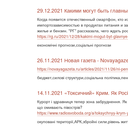
29.12.2021 Какими могут быть главн
Когда появится отечественный смартфон, кто из
импортозависимостью в продуктах питания и за
жилье и бензин. "РГ" рассказала, чего ждать ро
https://rg.ru/2021/12/28/kakimi-mogut-byt-glavny
економічні прогнози,соціальні прогнози
26.11.2021 Новая газета - Novayagaze
https://novayagazeta.ru/articles/2021/11/26/ni-pen
бюджет,силові структури,соціальна політика,пе
14.11.2021 «Токсичний» Крим. Як Рос
Курорт і здравниця тепер зона забруднення. Як 
що омивають півострів?
https://www.radiosvoboda.org/a/toksychnyy-krym-
окуповані території,АРК,збройні сили,рівень жит