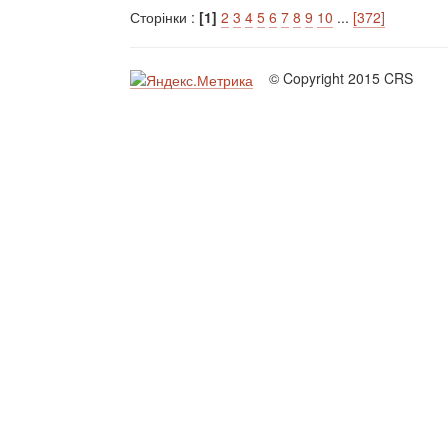
Сторінки :
[1]
2
3
4
5
6
7
8
9
10
...
[372]
© Copyright 2015 CRS