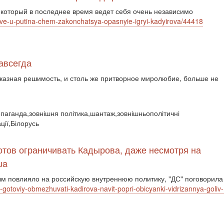
 который в последнее время ведет себя очень независимо
love-u-putina-chem-zakonchatsya-opasnyie-igryi-kadyirova/44418
авсегда
оказная решимость, и столь же притворное миролюбие, больше не
ропаганда,зовнішня політика,шантаж,зовнішньополітичні
ції,Білорусь
готов ограничивать Кадырова, даже несмотря на
ua
м повлияло на российскую внутреннюю политику, "ДС" поговорила
ne-gotoviy-obmezhuvati-kadirova-navit-popri-obicyanki-vidrizannya-gol