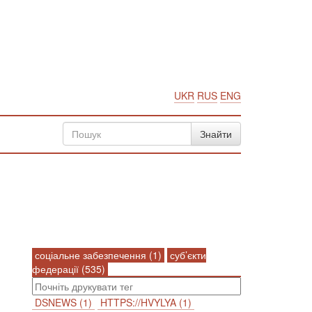
UKR
RUS
ENG
соціальне забезпечення (1)
суб’єкти
федерації (535)
DSNEWS (1)
HTTPS://HVYLYA (1)