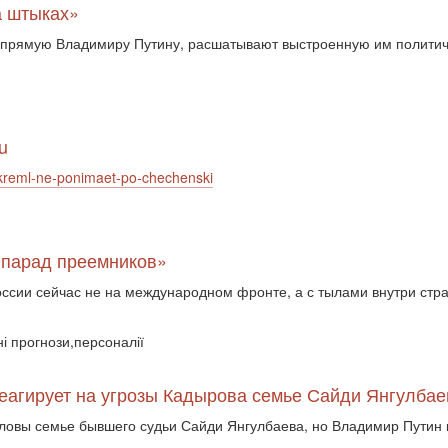
а штыках»
апрямую Владимиру Путину, расшатывают выстроенную им политич
u
-kreml-ne-ponimaet-po-chechenski
 «парад преемников»
оссии сейчас не на международном фронте, а с тылами внутри стр
ні прогнози,персоналії
еагирует на угрозы Кадырова семье Сайди Янгулбае
ловы семье бывшего судьи Сайди Янгулбаева, но Владимир Путин не