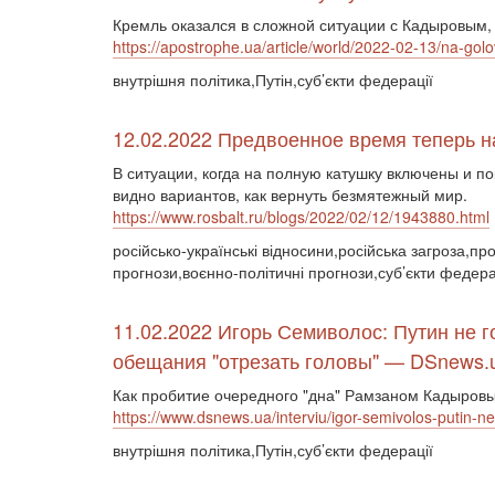
Кремль оказался в сложной ситуации с Кадыровым,
https://apostrophe.ua/article/world/2022-02-13/na-go
внутрішня політика,Путін,суб’єкти федерації
12.02.2022 Предвоенное время теперь н
В ситуации, когда на полную катушку включены и п
видно вариантов, как вернуть безмятежный мир.
https://www.rosbalt.ru/blogs/2022/02/12/1943880.html
російсько-українські відносини,російська загроза,п
прогнози,воєнно-політичні прогнози,суб’єкти федера
11.02.2022 Игорь Семиволос: Путин не 
обещания "отрезать головы" — DSnews.
Как пробитие очередного "дна" Рамзаном Кадыровы
https://www.dsnews.ua/interviu/igor-semivolos-putin-
внутрішня політика,Путін,суб’єкти федерації