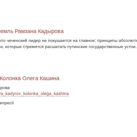
Кремль Рамзана Кадырова
что чеченский лидер не покушается на главное: принципы абсолютн
и, которые стремятся расшатать путинские государственные устои.
 Колонка Олега Кашина
ырова
ya_kadyrov_kolonka_olega_kashina
епресії