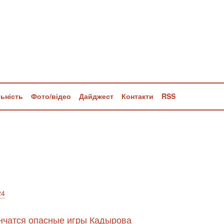
льність
Фото/відео
Дайджест
Контакти
RSS
24
ончатся опасные игры Кадырова