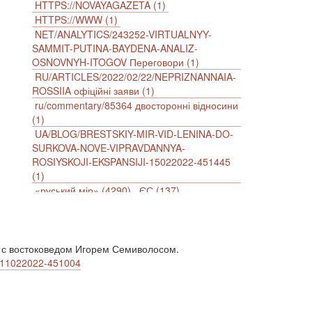
HTTPS://NOVAYAGAZETA (1)
HTTPS://WWW (1)
NET/ANALYTICS/243252-VIRTUALNYY-
SAMMIT-PUTINA-BAYDENA-ANALIZ-
OSNOVNYH-ITOGOV Переговори (1)
RU/ARTICLES/2022/02/22/NEPRIZNANNAIA-
ROSSIIA офіційні заяви (1)
ru/commentary/85364 двосторонні відносини
(1)
UA/BLOG/BRESTSKIY-MIR-VID-LENINA-DO-
SURKOVA-NOVE-VIPRAVDANNYA-
ROSIYSKOJI-EKSPANSIJI-15022022-451445
(1)
«руський мір» (4290)
ЄС (137)
імперіалізм (38)
інформаційна безпека (2)
інформаційна війна (3847)
інформаційна політика (903)
 с востоковедом Игорем Семиволосом.
інцидент (1246)
іслам (510)
історія (4811)
iv-11022022-451004
агресія (2)
антиамериканізм (1188)
антисемітизм (1)
АРК (7225)
Афганістан (14)
біженці (126)
Білорусь (111)
безпека (2)