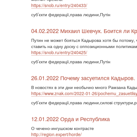
https://snob.ru/entry/240433/
суб’єкти федерації,права людини,Путін
04.02.2022 Михаил Шевчук. Боится ли 
Путин не может бояться Кадырова хотя бы потому, 
ставить на одну доску с оппозиционными политикам
https://snob.ru/entry/240425/
суб’єкти федерації,права людини,Путін
26.01.2022 Почему засуетился Кадыров.
В новостях в эти дни необычно много Рамзана Кад
https://www.znak.com/2022-01-26/pochemu_zasuetils
суб’єкти федерації,права людини,силові структури,р
12.01.2022 Орда и Республика
О чечено-ингушском контрасте
http://region.expert/horde/