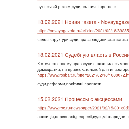
путінський режим,суди,політичні прогнози
18.02.2021 Новая газета - Novayagaze
https://novayagazeta.ru/articles/2021/02/18/8928
силові структури,суди,права людини,статистика
18.02.2021 Судебную власть в Росси
К отечественному правосудию накопилось много
демократии, ни привлекательной для инвесторо
https://www.rosbalt.ru/piter/2021/02/18/1888072.h
суди,реформи,політичні прогнози
15.02.2021 Процессы с эксцессами
https://www.rbc.ru/newspaper/2021/02/15/601c
опозиція,персоналії,репресії,суди,міжнародне 