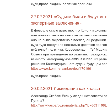
суди,права людини,політичні прогнози
22.02.2021 «Судьям были и будут и
экспертные заключения»
В феврале стало известно, что Конституционны
положение о независимых экспертных заключения
оно не было закреплено в последней редакции 
суда туда поступило несколько десятков правов
публичной политики. Корреспондент “Ъ” Марин
Совета при президенте по развитию гражданск
важности меморандумов amicus curiae, их разв
решения Конституционного суда и будущем орга
https://www.kommersant.ru/doc/4701961
суди,права людини
20.02.2021 Ликвидация как класса
Александр Скобов: Если у людей нет совести сег
Путина?
http://www.kasparov.ru/material.php?id=603119