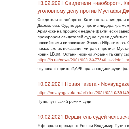
13.02.2021 Свидетели «наоборот». К
уголовному делу против Мустафы Д
Свидетели «наоборот». Какие показания дали 
Джемилева. Суд по делу против лидера крымс
Армянске на прошлой неделе фактически завер
прокурором свидетелей суд не сумел добиться
российскими силовиками Эрвина Ибрагимова. О
насколько их показания «играют против» Муста
новин LB.ua. Останні новини України та світу сь
https://lb.ua/news/2021/02/13/477540_svideteli_n
окуповані території,АРК,права людини,суди,фал
10.02.2021 Новая газета - Novayagaze
https://novayagazeta.ru/articles/2021/02/10/89149
Путін,путінський режим,суди
10.02.2021 Вершитель судей человеч
9 февраля президент России Владимир Путин 