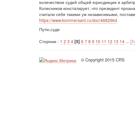
количеством судей общей юрисдикции и арбит
Колесников констатирует, что президент проана
считали себя такими уж независимыми, постави
https://www.kommersant.ru/doc/4682964
Путін,суди
Сторінки :
1
2
3
4
[5]
6
7
8
9
10
11
12
13
14
...
[1
© Copyright 2015 CRS