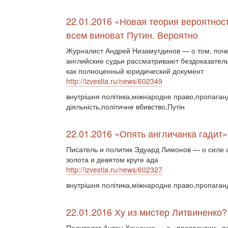
22.01.2016 «Новая теория вероятност
всем виноват Путин. Вероятно
Журналист Андрей Низамутдинов — о том, поч
английские судьи рассматривают бездоказател
как полноценный юридический документ
http://izvestia.ru/news/602349
внутрішня політика,міжнародне право,пропаган
діяльність,політичне вбивство,Путін
22.01.2016 «Опять англичанка гадит»
Писатель и политик Эдуард Лимонов — о силе 
золота и девятом круге ада
http://izvestia.ru/news/602327
внутрішня політика,міжнародне право,пропаганд
22.01.2016 Ху из мистер Литвиненко?
Политолог Антон Хащенко — о «правосудии» по