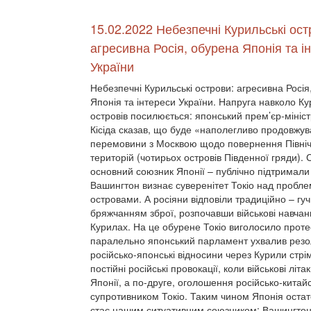
15.02.2022 Небезпечні Курильські ост
агресивна Росія, обурена Японія та і
України
Небезпечні Курильські острови: агресивна Росія
Японія та інтереси України. Напруга навколо К
островів посилюється: японський прем’єр-мініс
Кісіда сказав, що буде «наполегливо продовжув
перемовини з Москвою щодо повернення Півні
територій (чотирьох островів Південної гряди).
основний союзник Японії – публічно підтримали 
Вашингтон визнає суверенітет Токіо над пробл
островами. А росіяни відповіли традиційно – гу
бряжчанням зброї, розпочавши військові навчан
Курилах. На це обурене Токіо виголосило проте
паралельно японський парламент ухвалив резолю
російсько-японські відносини через Курили стрі
постійні російські провокації, коли військові лі
Японії, а по-друге, оголошення російсько-китай
супротивником Токіо. Таким чином Японія остато
стає нашим ситуативним союзником: Вашингтон з