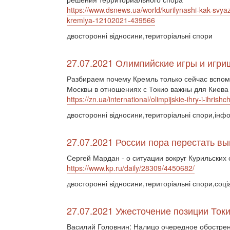
https://www.dsnews.ua/world/kurilynashi-kak-svy
kremlya-12102021-439566
двосторонні відносини,територіальні спори
27.07.2021 Олимпийские игры и игри
Разбираем почему Кремль только сейчас вспом
Москвы в отношениях с Токио важны для Киева
https://zn.ua/international/olimpijskie-ihry-i-ihrish
двосторонні відносини,територіальні спори,інф
27.07.2021 России пора перестать в
Сергей Мардан - о ситуации вокруг Курильских 
https://www.kp.ru/daily/28309/4450682/
двосторонні відносини,територіальні спори,соці
27.07.2021 Ужесточение позиции Ток
Василий Головнин: Налицо очередное обострен