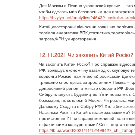
Для Москвы и Пекина украинский кризис — это 
чтобы сделать мир безопасным для автократов.
https://hvylya.net/analytics/246432-naskolko-krep
Китай,двосторонні відносини,зовнішня політик
торгівля,енергетика,ВПК,статистика,територіальн
загроза,ФРН,умиротворення
12.11.2021 Чи захопить Китай Росію?
Чи захопить Китай Росію? Про справжні відноси
РФ, збільшує економічну взаємодію, скуповує те
кордоні з Росією, пам’ятаючи: російський Далек
тривожно спостерігає за зростанням Пекіна – Кр
депресивний регіон, а міністр оборони РФ Шойгу 
Сибіру планують будівництво п’яти нових міст. О
безхмарні, як хотілося б Москві. Чи реальна «ки
Далекому Сході та в Сибіру РФ? Хто з близького
Наскільки Росія та Китай є взаємозалежними? Як
протистояння? І чи справді можливий політични
є фактичними конкурентами? Світ - портал новин
https://lb.ua/world/2021/11/12/498427_chi_zahopi