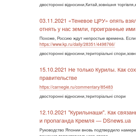
двосторонні відносини,Китай,зовнішня торгівля,
03.11.2021 «Теневое ЦРУ» опять взя
отнять у нас земли, проигранные ими
Похоже, Россию ждут непростые времена. Если
https://www.kp.ru/daily/28351/4498766/
двосторонні відносини,територіальні спори,зовн
15.10.2021 Не только Курилы. Как со
правительстве
https://carnegie.ru/commentary/85483
двосторонні відносини,територіальні спори
12.10.2021 "Курилынаши". Как связа
и пропаганда Кремля — DSnews.ua
Руководство Японии вновь подтвердило намере
решения территориального спора