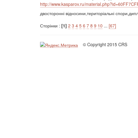
http://www.kasparov.ru/material.php?id=60FF7C
двосторонні відносини,територіальні спори,дип
Сторінки :
[1]
2
3
4
5
6
7
8
9
10
...
[67]
© Copyright 2015 CRS