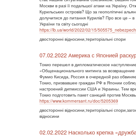
Москви в разі її подальшої атаки на Україну. О
Курильських островів? Що за геополітичні альян
долучитися до питання Курилів? Про все це – в 
України та світу сьогодні
https://lb.ua/world/2022/02/15/505575_nebezpechn
двосторонні відносини,територіальні спори
07.02.2022 Америка с Японией раску
Токио перешел в дипломатическое наступление
«Общенационального митинга за возвращение 
Фумио Кисида, Россия в очередной раз обвиняе
Токио, призвавшее граждан РФ в Японии соблю
настроений дипмиссии США и Украины. Тем вр
Токио подготовить пакет санкций против Москвы
https://www.kommersant.ru/doc/5205369
двосторонні відносини,територіальні спори,загос
відносини
02.02.2022 Насколько крепка «дружб