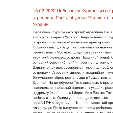
15.02.2022 Небезпечні Курильські ост
агресивна Росія, обурена Японія та і
України
Небезпечні Курильські острови: агресивна Росія
Японія та інтереси України. Напруга навколо К
островів посилюється: японський прем’єр-мініс
Кісіда сказав, що буде «наполегливо продовжув
перемовини з Москвою щодо повернення Півні
територій (чотирьох островів Південної гряди).
основний союзник Японії – публічно підтримали 
Вашингтон визнає суверенітет Токіо над пробл
островами. А росіяни відповіли традиційно – гу
бряжчанням зброї, розпочавши військові навчан
Курилах. На це обурене Токіо виголосило проте
паралельно японський парламент ухвалив рез
підтримку України на тлі боротьби з Росією. Тож
погіршуються. Оливи у вогонь підливають, по-перш
кораблі РФ заходять у повітряний і морський пр
альянсу, де Пекін виступає основним регіональ
приєднується до глобальної антиросійської коа