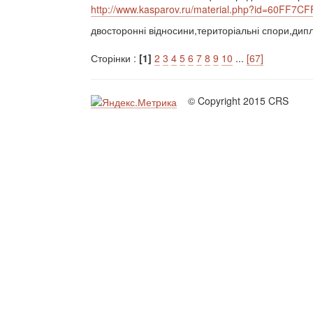
http://www.kasparov.ru/material.php?id=60FF7C
двосторонні відносини,територіальні спори,дип
Сторінки :
[1]
2
3
4
5
6
7
8
9
10
...
[67]
© Copyright 2015 CRS