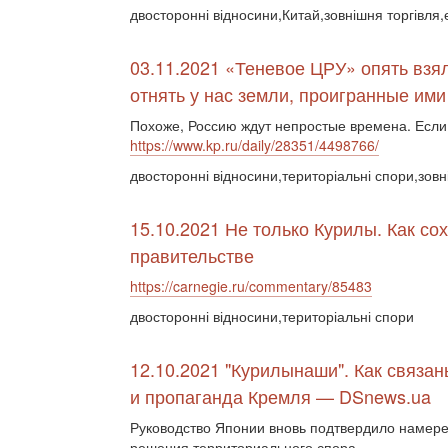
двосторонні відносини,Китай,зовнішня торгівля,
03.11.2021 «Теневое ЦРУ» опять взя
отнять у нас земли, проигранные ими
Похоже, Россию ждут непростые времена. Если
https://www.kp.ru/daily/28351/4498766/
двосторонні відносини,територіальні спори,зовн
15.10.2021 Не только Курилы. Как со
правительстве
https://carnegie.ru/commentary/85483
двосторонні відносини,територіальні спори
12.10.2021 "Курилынаши". Как связа
и пропаганда Кремля — DSnews.ua
Руководство Японии вновь подтвердило намере
решения территориального спора