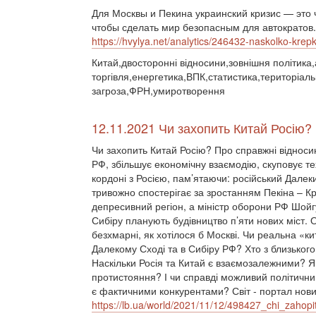
Для Москвы и Пекина украинский кризис — это 
чтобы сделать мир безопасным для автократов.
https://hvylya.net/analytics/246432-naskolko-krep
Китай,двосторонні відносини,зовнішня політик
торгівля,енергетика,ВПК,статистика,територіальн
загроза,ФРН,умиротворення
12.11.2021 Чи захопить Китай Росію?
Чи захопить Китай Росію? Про справжні відноси
РФ, збільшує економічну взаємодію, скуповує те
кордоні з Росією, пам’ятаючи: російський Далек
тривожно спостерігає за зростанням Пекіна – Кр
депресивний регіон, а міністр оборони РФ Шойгу 
Сибіру планують будівництво п’яти нових міст. О
безхмарні, як хотілося б Москві. Чи реальна «ки
Далекому Сході та в Сибіру РФ? Хто з близького
Наскільки Росія та Китай є взаємозалежними? Як
протистояння? І чи справді можливий політични
є фактичними конкурентами? Світ - портал новин
https://lb.ua/world/2021/11/12/498427_chi_zahopi