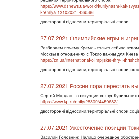
https://www.dsnews.ua/world/kurilynashi-kak-svy
kremlya-12102021-439566
двосторонні відносини,територіальні спори
27.07.2021 Олимпийские игры и игри
Разбираем почему Кремль только сейчас вспом
Москвы в отношениях с Токио важны для Киева
https://zn.ua/international/olimpijskie-ihry-i-ihrish
двосторонні відносини,територіальні спори,інф
27.07.2021 России пора перестать в
Сергей Мардан - о ситуации вокруг Курильских 
https://www.kp.ru/daily/28309/4450682/
двосторонні відносини,територіальні спори,соці
27.07.2021 Ужесточение позиции Ток
Василий Головнин: Налицо очередное обострен