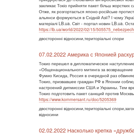
закликає Токіо прийняти пакет більш жорстких са
Отже, як розгортається японо-російське протис
альянси формуються в Східній Азії? І чому Укра
матеріалі LB.ua. Світ - портал новин LB.ua. Оста
https://lb.ua/world/2022/02/15/505575_nebezpechn
двосторонні відносини,територіальні спори
07.02.2022 Америка с Японией раску
Токио перешел в дипломатическое наступление
«Общенационального митинга за возвращение 
Фумио Кисида, Россия в очередной раз обвиняе
Токио, призвавшее граждан РФ в Японии соблю
настроений дипмиссии США и Украины. Тем вр
Токио подготовить пакет санкций против Москвы
https://www.kommersant.ru/doc/5205369
двосторонні відносини,територіальні спори,загос
відносини
02.02.2022 Насколько крепка «дружб