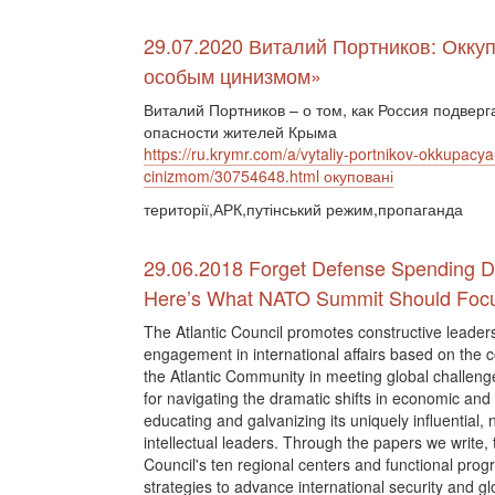
29.07.2020 Виталий Портников: Окку
особым цинизмом»
Виталий Портников – о том, как Россия подверг
опасности жителей Крыма
https://ru.krymr.com/a/vytaliy-portnikov-okkupacy
cinizmom/30754648.html окуповані
території,АРК,путінський режим,пропаганда
29.06.2018 Forget Defense Spending D
Here’s What NATO Summit Should Foc
The Atlantic Council promotes constructive leader
engagement in international affairs based on the ce
the Atlantic Community in meeting global challeng
for navigating the dramatic shifts in economic and p
educating and galvanizing its uniquely influential, 
intellectual leaders. Through the papers we write
Council's ten regional centers and functional prog
strategies to advance international security and g