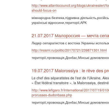
http://www.atlanticcouncil.org/blogs/ukrainealert
should-focus-on
міжнародна безпека,підривна діяльність,російсь
українські відносини,території,АРК
21.07.2017
Малороссия — мечта сепа
Лидер сепаратистов с востока Украины исполь
http://inosmi.ru/politic/20170721/239871301.html
території,провокація,Донбас,Мінські домовленос
19.07.2017 Malorossiya : le rêve des 
Le chef des séparatistes de l'est de l'Ukraine, A
« État fédéral transitoire », la Malorossiya, destiné
http://www.lefigaro.fr/international/2017/07/19
prorusses-dudonbass.php
території,провокація,Донбас,Мінські домовленос