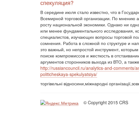
спекуляция?
В середине июля стало известно, что в Госуда
Всемирной торговой организации. По мнению ав
росту национальной экономики. Однако ни одн
или менее фундаментального исследования, ко
специалистов, изучающих вопросы торговой пол
сомнения. Работа в сложной по структуре и н
это важный, но непростой инструмент, которым 
поиске компромиссов и жесткость в отстаивани
аргументов сторонников выхода из ВТО, а такж
http://russiancouncil.ru/analytics-and-comments/an
politicheskaya-spekulyatsiya/
торгівельні відносини,міжнародні організації,зо
© Copyright 2015 CRS