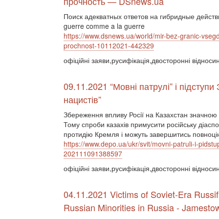
прочность — DSnews.ua
Поиск адекватных ответов на гибридные действ
guerre comme a la guerre
https://www.dsnews.ua/world/mir-bez-granic-vseg
prochnost-10112021-442329
офіційні заяви,русифікація,двосторонні відносин
09.11.2021 “Мовні патрулі” і підступи
нацистів”
Збереження впливу Росії на Казахстан значною 
Тому спроби казахів примусити російську діаспор
протидію Кремля і можуть завершитись повноц
https://www.depo.ua/ukr/svit/movni-patruli-i-pidst
202111091388597
офіційні заяви,русифікація,двосторонні відноси
04.11.2021 Victims of Soviet-Era Russif
Russian Minorities in Russia - Jamesto