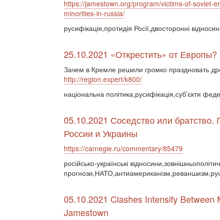
https://jamestown.org/program/victims-of-soviet-era
minorities-in-russia/
русифікація,протидія Росії,двосторонні відноси
25.10.2021 «Открестить» от Европы?
Зачем в Кремле решили громко праздновать д
http://region.expert/k800/
національна політика,русифікація,суб’єкти фед
05.10.2021 Соседство или братство. 
России и Украины
https://carnegie.ru/commentary/85479
російсько-українські відносини,зовнішньополітич
прогнози,НАТО,антиамериканізм,реваншизм,руси
05.10.2021 Clashes Intensify Between 
Jamestown