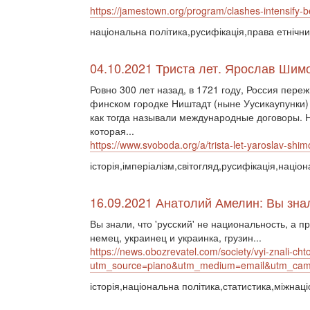
https://jamestown.org/program/clashes-intensify
національна політика,русифікація,права етнічни
04.10.2021 Триста лет. Ярослав Шим
Ровно 300 лет назад, в 1721 году, Россия пер
финском городке Ништадт (ныне Уусикаупунки)
как тогда называли международные договоры.
которая...
https://www.svoboda.org/a/trista-let-yaroslav-shi
історія,імперіалізм,світогляд,русифікація,націо
16.09.2021 Анатолий Амелин: Вы знали
Вы знали, что 'русский' не национальность, а 
немец, украинец и украинка, грузин...
https://news.obozrevatel.com/society/vyi-znali-cht
utm_source=piano&utm_medium=email&utm_c
історія,національна політика,статистика,міжнац