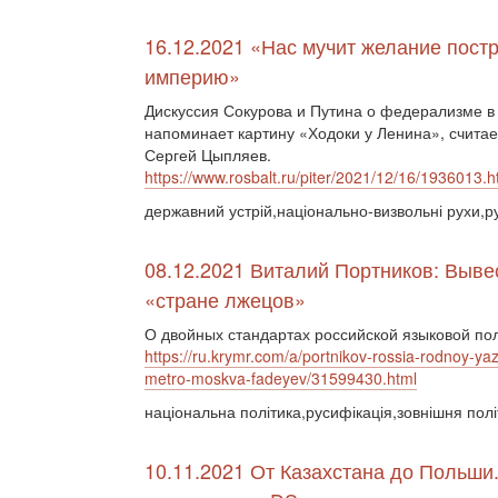
16.12.2021 «Нас мучит желание пост
империю»
Дискуссия Сокурова и Путина о федерализме в
напоминает картину «Ходоки у Ленина», считае
Сергей Цыпляев.
https://www.rosbalt.ru/piter/2021/12/16/1936013.h
державний устрій,національно-визвольні рухи,р
08.12.2021 Виталий Портников: Выве
«стране лжецов»
О двойных стандартах российской языковой по
https://ru.krymr.com/a/portnikov-rossia-rodnoy-ya
metro-moskva-fadeyev/31599430.html
національна політика,русифікація,зовнішня пол
10.11.2021 От Казахстана до Польши