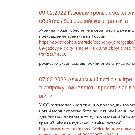
09.02.2022 Газовые тропы: сможет ли
обойтись без российского транзита
Украина может обеспечить себя газом даже в с
прекращения транзита из России,
https://apostrophe.ua/article/economy/jenergetika
09/gazovyie-tropyi-smojet-li-ukraina-oboytis-bez-
tranzita/44356
російсько-українські відносини,енергетика,транз
07.02.2022 Алжирський потік: Як ігри
"Газпрому" оживляють проекти часів 
війни
У ЄС задумались над тим, що природний газ можн
новий маршрут може бути дешевшим і менш пов'
для України полягає в тому, що умовний “Алжир
кращий, ніж два путінські “північні потоки”
https://www.depo.ua/ukr/svit/vidkladena-zelena-rev
chasiv-kholodnoi-viyni-202202071421615