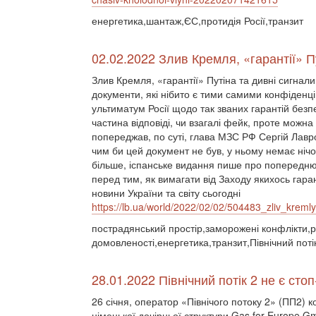
енергетика,шантаж,ЄС,протидія Росії,транзит
02.02.2022 Злив Кремля, «гарантії» П
Злив Кремля, «гарантії» Путіна та дивні сигнали
документи, які нібито є тими самими конфіден
ультиматум Росії щодо так званих гарантій безпе
частина відповіді, чи взагалі фейк, проте можна 
попереджав, по суті, глава МЗС РФ Сергій Лав
чим би цей документ не був, у ньому немає нічо
більше, іспанське видання пише про попередню 
перед тим, як вимагати від Заходу якихось гарант
новини України та світу сьогодні
https://lb.ua/world/2022/02/02/504483_zliv_kremly
пострадянський простір,заморожені конфлікти,ро
домовленості,енергетика,транзит,Північний поті
28.01.2022 Північний потік 2 не є сто
26 січня, оператор «Північого потоку 2» (ПП2)
німецької дочірньої структури Gas for Europe G