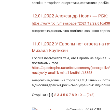
зовнішня торгівля,енергетика,статистика,російсь
12.01.2022 Александр Новак — РБК:
https://www.rbc.ru/newspaper/2021/12/29/61caf
енергетика,економічна політика,зовнішня торгівл
11.01.2022 У Европы нет ответа на г
Михаил Крутихин
Россия пользуется тем, что Европа не единая,
поставками газа
https://apostrophe.ua/article/economy/jenergetika
rossiyskiy-analitik-mihail-krutihin/43858
енергетика,зовнішня торгівля,ЄС,Північний поті
відносини,транзит,російсько-українські відноси
Сторінки :
[1]
2
3
4
5
6
7
8
9
10
...
[246]
© Copyright 2015 CRS