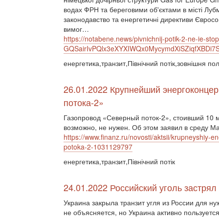
водах ФРН та береговими об'єктами в місті Луб
законодавство та енергетичні директиви Євросо
вимог…
https://notabene.news/pivnichnij-potik-2-ne-ie-
GQSairIvPQlx3eXYXIWQx0MycymdXiSZiqfXBDi7S
енергетика,транзит,Північний потік,зовнішня пол
26.01.2022 Крупнейший энергоконцер
потока-2»
Газопровод «Северный поток-2», стоивший 10 
возможно, не нужен. Об этом заявил в среду Ма
https://www.finanz.ru/novosti/aktsii/krupneyshiy
potoka-2-1031129797
енергетика,транзит,Північний потік
24.01.2022 Российский уголь застрял
Украина закрыла транзит угля из России для ну
не объясняется, но Украина активно пользуетс