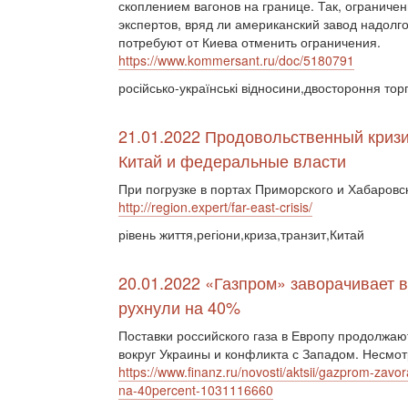
скоплением вагонов на границе. Так, ограниче
экспертов, вряд ли американский завод надолго
потребуют от Киева отменить ограничения.
https://www.kommersant.ru/doc/5180791
російсько-українські відносини,двостороння торг
21.01.2022 Продовольственный кризи
Китай и федеральные власти
При погрузке в портах Приморского и Хабаровс
http://region.expert/far-east-crisis/
рівень життя,регіони,криза,транзит,Китай
20.01.2022 «Газпром» заворачивает в
рухнули на 40%
Поставки российского газа в Европу продолжа
вокруг Украины и конфликта с Западом. Несмотр
https://www.finanz.ru/novosti/aktsii/gazprom-zavo
na-40percent-1031116660