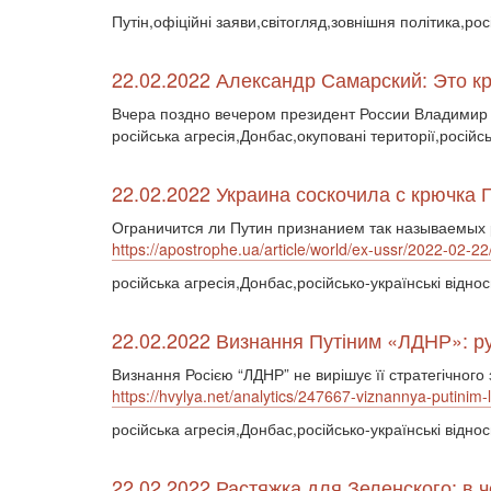
Путін,офіційні заяви,світогляд,зовнішня політика,ро
22.02.2022 Александр Самарский: Эт
Вчера поздно вечером президент России Владимир
російська агресія,Донбас,окуповані території,російс
22.02.2022 Украина соскочила с крючка 
Ограничится ли Путин признанием так называемых 
https://apostrophe.ua/article/world/ex-ussr/2022-02-2
російська агресія,Донбас,російсько-українські віднос
22.02.2022 Визнання Путіним «ЛДНР»: ру
Визнання Росією “ЛДНР” не вирішує її стратегічного з
https://hvylya.net/analytics/247667-viznannya-putinim-
російська агресія,Донбас,російсько-українські відно
22.02.2022 Растяжка для Зеленского: в 