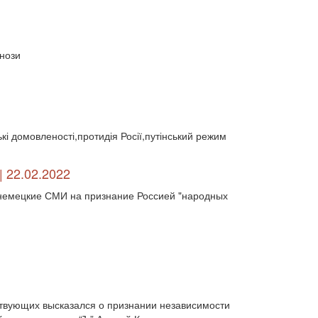
двосторонні відносини (13789)
двосторонні стосунки (1084)
двостороння торгівля (360)
деградація (546)
дезінтеграція (294)
гнози
демографія (766)
демократ (1)
демократія (2000)
День Перемоги (269)
державний устрій (46)
дипломатичні стосунки (1555)
договори та домовленості (2090)
ькі домовленості,протидія Росії,путінський режим
Донбас (7792)
Друга світова (901)
економіка (19)
економічні прогноз (1)
економічні прогнози (12339)
 22.02.2022
економічна криза (2887)
ь немецкие СМИ на признание Россией "народных
економічна політика (7372)
економічна стратегія (1793)
економічний (1)
економічний розвиток (8656)
експансія (1315)
еміграція (143)
енергетика (8052)
загострення (1)
загострення відносин (2)
загострення конфлікту (2)
ствующих высказался о признании независимости