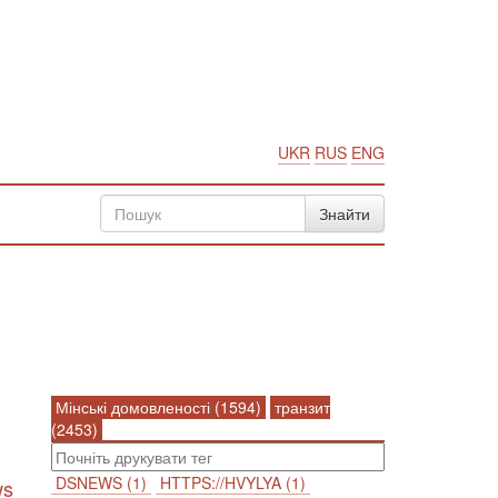
UKR
RUS
ENG
Мінські домовленості (1594)
транзит
(2453)
DSNEWS (1)
HTTPS://HVYLYA (1)
ws