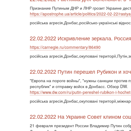
Признание Путиным ДНР и ЛНР грозит Украине дес
https://apostrophe.ua/article/politics/2022-02-22/rast
російська агресія,Донбас,російсько-українські відно
22.02.2022 Искривление зеркала. Росси
https://carnegie.ru/commentary/86490
російська агресія,Донбас,окуповані території,Путін,
22.02.2022 Путин перешел Рубикон и хоч
"Европа на пороге войны", "нужны санкции против 
республик" и отправку войск в Донбасс. Обзор DW.
https://www.dw.com/ru/putin-pereshel-rubikon-i-hochet-
російська агресія,Донбас,окуповані території,міжна
22.02.2022 На Украине Совет клином со
21 февраля президент России Владимир Путин собр