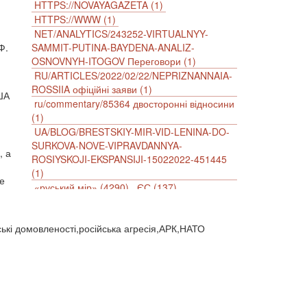
HTTPS://NOVAYAGAZETA (1)
HTTPS://WWW (1)
NET/ANALYTICS/243252-VIRTUALNYY-
Ф.
SAMMIT-PUTINA-BAYDENA-ANALIZ-
OSNOVNYH-ITOGOV Переговори (1)
RU/ARTICLES/2022/02/22/NEPRIZNANNAIA-
ROSSIIA офіційні заяви (1)
США
ru/commentary/85364 двосторонні відносини
(1)
UA/BLOG/BRESTSKIY-MIR-VID-LENINA-DO-
SURKOVA-NOVE-VIPRAVDANNYA-
, а
ROSIYSKOJI-EKSPANSIJI-15022022-451445
(1)
е
«руський мір» (4290)
ЄС (137)
імперіалізм (38)
інформаційна безпека (2)
інформаційна війна (3847)
нські домовленості,російська агресія,АРК,НАТО
інформаційна політика (903)
інцидент (1246)
іслам (510)
історія (4811)
агресія (2)
антиамериканізм (1188)
антисемітизм (1)
АРК (7225)
Афганістан (14)
біженці (126)
Білорусь (111)
безпека (2)