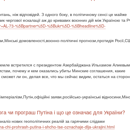
итань, ніж відповідей. З одного боку, в політичному сенсі це майже
зик чергової ескалації аж до кривавих воєнних дій між Україною та Р
?xtor=AL-73-%5Bpartner%5D-%5Bukr%5D-%5Bheadline%5D-
зи,Мінські домовленості,воєнно-політичні прогнози,протидія Росії,
ремле встретился с президентом Азербайджана Ильхамом Алиевым
истам, почему и кем оказались убиты Минские соглашения, какие
сможет ли он, делая все, что мы сейчас видим, остаться на сторон
імперіалізм,Путін,офіційні заяви,російсько-українські відносини,Мі
а чи програш Путіна і що це означає для України?
Аналіз нових геополітичних реалій за гарячими слідами
ha-chi-prohrash-putina-i-shcho-tse-oznachaje-dlja-ukrajini.html