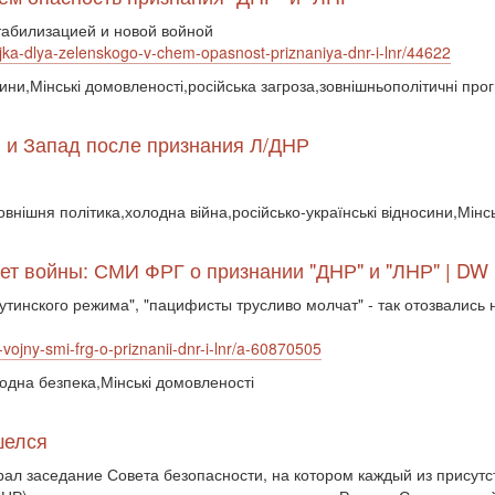
табилизацией и новой войной
yajka-dlya-zelenskogo-v-chem-opasnost-priznaniya-dnr-i-lnr/44622
сини,Мінські домовленості,російська загроза,зовнішньополітичні про
я и Запад после признания Л/ДНР
зовнішня політика,холодна війна,російсько-українські відносини,Мінс
ет войны: СМИ ФРГ о признании "ДНР" и "ЛНР" | DW |
путинского режима", "пацифисты трусливо молчат" - так отозвалис
vojny-smi-frg-o-priznanii-dnr-i-lnr/a-60870505
родна безпека,Мінські домовленості
шелся
ал заседание Совета безопасности, на котором каждый из присут