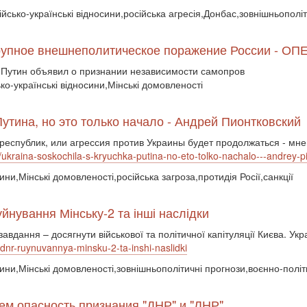
сійсько-українські відносини,російська агресія,Донбас,зовнішньополі
о крупное внешнеполитическое поражение России
 Путин объявил о признании независимости самопров
ько-українські відносини,Мінські домовленості
Путина, но это только начало - Андрей Пионтковский
республик, или агрессия против Украины будет продолжаться - мн
2/ukraina-soskochila-s-kryuchka-putina-no-eto-tolko-nachalo---andrey-
ини,Мінські домовленості,російська загроза,протидія Росії,санкції
йнування Мінську-2 та інші наслідки
авдання – досягнути військової та політичної капітуляції Києва. Укра
ldnr-ruynuvannya-minsku-2-ta-inshi-naslidki
сини,Мінські домовленості,зовнішньополітичні прогнози,воєнно-політи
чем опасность признания "ДНР" и "ЛНР"