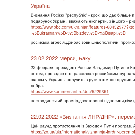
Україна
Визнання Росією "республік" - крок, що дає більше п
подарунок Україні, вважають експерти, з іншого - ри
https://www.bbc.com/ukrainian/features-60432977
%5Bukrainian%5D-%5Bbizdev%5D-%5Bisapi%5D
російська агресія,Донбас,зовнішньополітичні прогно
23.02.2022 Мерси, Баку
22 февраля президент России Владимир Путин в К
потом, проводив его, рассказал российским журнал
шансы у Украины получить в руки атомное оружие и 
добра.
https://www.kommersant.ru/doc/5229351
пострадянський простір,двосторонні відносини,візит,
22.02.2022 «Визнання ЛНР/ДНР»: перемог
Цей раунд протистояння із Заходом Путін програв. 
https://zn.ua/ukr/international/viznannja-lnrdnr-peremo