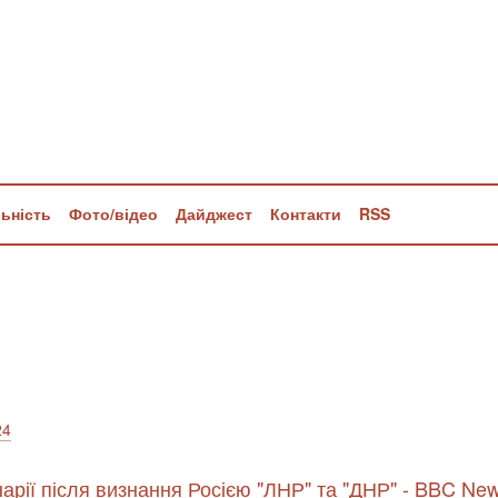
льність
Фото/відео
Дайджест
Контакти
RSS
24
нарії після визнання Росією "ЛНР" та "ДНР" - BBC Ne