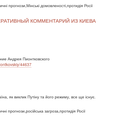
безробіття (295)
бюджет (1557)
тичні прогнози,Мінські домовленості,протидія Росії
відносини (1)
візит (1601)
війна (1682)
ВВП (1030)
Великобританія (17)
 - ОПЕРАТИВНЫЙ КОММЕНТАРИЙ ИЗ КИЕВА
вибори (5377)
внутрішньополітичні прогнози (6)
внутрішня політика (9225)
воєнні дії (1022)
воєнно-політичні прогнози (4976)
воєнно-політичні прогнози (1)
восторонні відносини (1)
ВПК (2634)
врегулювання (2782)
ение Андрея Пионтковского
врегулювання конфлікту (1191)
piontkovskiy/44637
врегулювання (1)
гібридна війна (3724)
гонка озброєнь (720)
громадська думка (1837)
громадська думка Путін (1)
громадянське права людини (1)
їна, як виклик Путіну та його режиму, все ще існує.
громадянське суспільство (1751)
гуманітарна політика (2042)
діяльність (10)
чні прогнози,російська загроза,протидія Росії
діяльність парламенту (1330)
діяльність уряду (1292)
двосторонні (1)
двосторонні відносин (1)