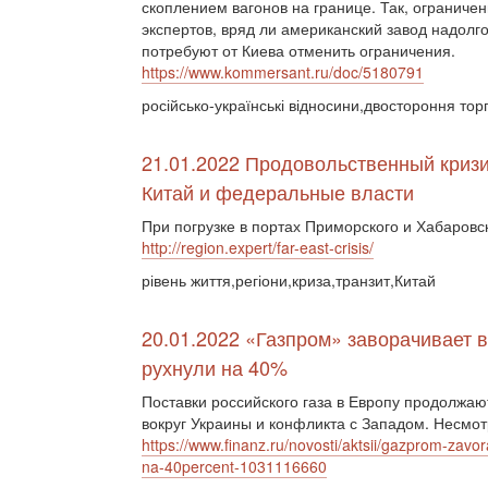
скоплением вагонов на границе. Так, ограниче
экспертов, вряд ли американский завод надолго
потребуют от Киева отменить ограничения.
https://www.kommersant.ru/doc/5180791
російсько-українські відносини,двостороння торг
21.01.2022 Продовольственный кризи
Китай и федеральные власти
При погрузке в портах Приморского и Хабаровс
http://region.expert/far-east-crisis/
рівень життя,регіони,криза,транзит,Китай
20.01.2022 «Газпром» заворачивает в
рухнули на 40%
Поставки российского газа в Европу продолжа
вокруг Украины и конфликта с Западом. Несмотр
https://www.finanz.ru/novosti/aktsii/gazprom-zavo
na-40percent-1031116660