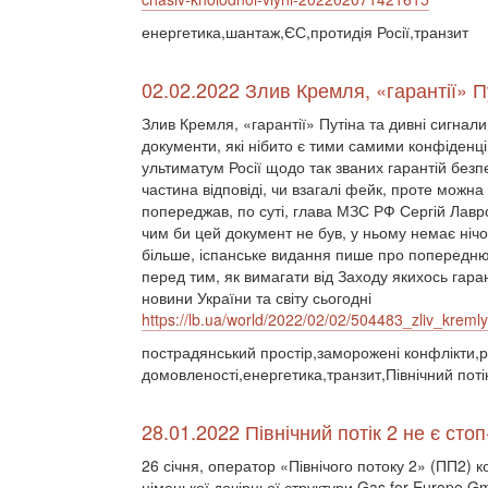
енергетика,шантаж,ЄС,протидія Росії,транзит
02.02.2022 Злив Кремля, «гарантії» П
Злив Кремля, «гарантії» Путіна та дивні сигнали
документи, які нібито є тими самими конфіден
ультиматум Росії щодо так званих гарантій безпе
частина відповіді, чи взагалі фейк, проте можна 
попереджав, по суті, глава МЗС РФ Сергій Лав
чим би цей документ не був, у ньому немає нічо
більше, іспанське видання пише про попередню 
перед тим, як вимагати від Заходу якихось гарант
новини України та світу сьогодні
https://lb.ua/world/2022/02/02/504483_zliv_kremly
пострадянський простір,заморожені конфлікти,ро
домовленості,енергетика,транзит,Північний поті
28.01.2022 Північний потік 2 не є сто
26 січня, оператор «Північого потоку 2» (ПП2)
німецької дочірньої структури Gas for Europe G