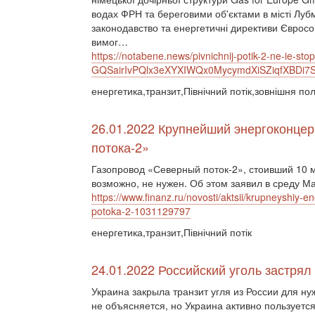
водах ФРН та береговими об'єктами в місті Луб
законодавство та енергетичні директиви Євросо
вимог…
https://notabene.news/pivnichnij-potik-2-ne-ie-
GQSairIvPQlx3eXYXIWQx0MycymdXiSZiqfXBDi7S
енергетика,транзит,Північний потік,зовнішня пол
26.01.2022 Крупнейший энергоконцер
потока-2»
Газопровод «Северный поток-2», стоивший 10 
возможно, не нужен. Об этом заявил в среду Ма
https://www.finanz.ru/novosti/aktsii/krupneyshiy
potoka-2-1031129797
енергетика,транзит,Північний потік
24.01.2022 Российский уголь застрял
Украина закрыла транзит угля из России для ну
не объясняется, но Украина активно пользуетс