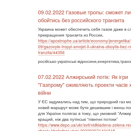
09.02.2022 Газовые тропы: сможет ли
обойтись без российского транзита
Украина может обеспечить себя газом даже в с
прекращения транзита из России,
https://apostrophe.ua/article/economy/jenergetika
09/gazovyie-tropyi-smojet-li-ukraina-oboytis-bez-
tranzita/44356
російсько-українські відносини,енергетика,транз
07.02.2022 Алжирський потік: Як ігри
"Газпрому" оживляють проекти часів 
війни
У ЄС задумались над тим, що природний газ можн
новий маршрут може бути дешевшим і менш пов'
для України полягає в тому, що умовний “Алжир
кращий, ніж два путінські “північні потоки”
https://www.depo.ua/ukr/svit/vidkladena-zelena-rev
chasiv-kholodnoi-viyni-202202071421615