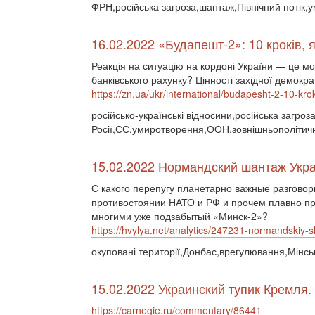
ФРН,російська загроза,шантаж,Північний потік
16.02.2022 «Будапешт-2»: 10 кроків, я
Реакція на ситуацію на кордоні України — це мо
банківського рахунку? Цінності західної демокр
https://zn.ua/ukr/international/budapesht-2-10-krok
російсько-українські відносини,російська загро
Росії,ЄС,умиротворення,ООН,зовнішньополітичні
15.02.2022 Нормандский шантаж Укр
С какого перепугу планетарно важные разговор
противостоянии НАТО и РФ и прочем плавно п
многими уже подзабытый «Минск-2»?
https://hvylya.net/analytics/247231-normandskiy-
окуповані території,Донбас,врегулювання,Мінс
15.02.2022 Украинский тупик Кремля.
https://carnegie.ru/commentary/86441