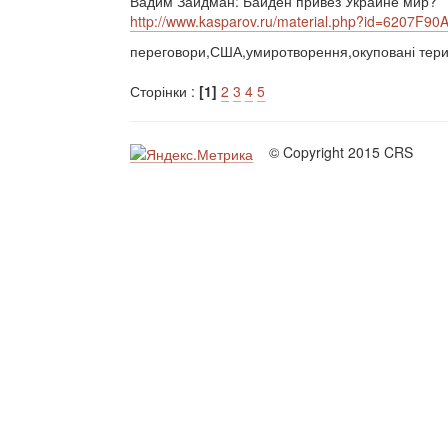
Вадим Зайдман: Байден привез Украине мир?
http://www.kasparov.ru/material.php?id=6207F
переговори,США,умиротворення,окуповані терито
Сторінки :
[1]
2
3
4
5
© Copyright 2015 CRS