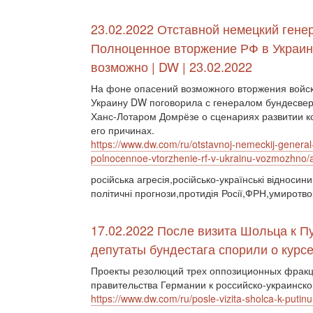
23.02.2022 Отставной немецкий гене
Полноценное вторжение РФ в Украин
возможно | DW | 23.02.2022
На фоне опасений возможного вторжения войск
Украину DW поговорила с генералом бундесвер
Ханс-Лотаром Домрёзе о сценариях развитии к
его причинах.
https://www.dw.com/ru/otstavnoj-nemeckij-general
polnocennoe-vtorzhenie-rf-v-ukrainu-vozmozhno
російська агресія,російсько-українські відносин
політичні прогнози,протидія Росії,ФРН,умиротв
17.02.2022 После визита Шольца к Пу
депутаты бундестага спорили о курсе
Проекты резолюций трех оппозиционных фракци
правительства Германии к российско-украинск
https://www.dw.com/ru/posle-vizita-sholca-k-putin