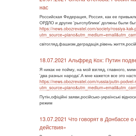
нас
Российская Федерация, Россия, как ее привыкли
ОРДЛО и другие 'рыгспублики' должны были бы
https://news.obozrevatel.com/society/rossiya-kak
utm_source=piano&utm_medium=email&utm_cam
світогляд,фашизм,деградація,рівень життя,росій
18.07.2021 Альфред Кох: Путин подв
Я никак не пойму, на мой взгляд, главного, ми
'два разных народа'.А мне кажется все это наст
https://news.obozrevatel.com/russia/putin-podvel-r
utm_source=piano&utm_medium=email&utm_c
Путін,офіційні заяви,російсько-українські відн
режим
13.07.2021 Что говорят в Донбассе о
действия»