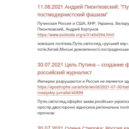
11.08.2021 Андрей Пионтковский: "П
постмодернистский фашизм"
Путинская Россия и США, КНР, Украина, Белар
Пионтковский, Андрей Кортунов
https://www.svoboda.org/a/31404294.html
зовнішня політика,Путін,світогляд,«руський мір»
потік,Китай,Мінські домовленості,пострадянськи
30.07.2021 Цель Путина – создание 
российский журналист
Империи разрушаются и Россия не является зд
https://apostrophe.ua/article/world/2021-07-30/tse
rossiyskiy-jurnalist/40899
Путін,світогляд,офіційні заяви,російсько-укра
простір,двосторонні відносини,регіональна полі
прогнози
20.07.2021 Олена Степова: Россия ка