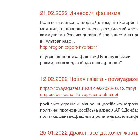
21.02.2022 Инверсия фашизма
Если согласиться с теорией о том, что история
маятник, то, наверное, после десятилетий «лев
коммунизма Россию должно было занести «впр
в «ультраправо».
http://region.expert/inversion/
внутрішня політика,фашизм,Путін,путінський
режим,світогляд,свобода слова,репресії
12.02.2022 Новая газета - novayagaze
https://novayagazeta.ru/articles/2022/02/12/zabyt
o-sposobe-resheniia-voprosa-s-ukrainoi
російсько-українські відносини,російська загроз
політичні прогнози,російська агресія,АРК,Донба
політика,шантаж,фашизм,пропаганда,фальсифік
25.01.2022 Дракон всегда хочет жрат