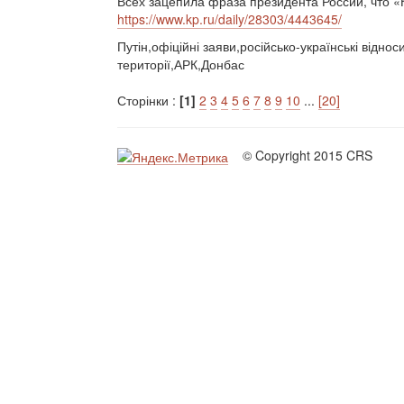
Всех зацепила фраза президента России, что «
https://www.kp.ru/daily/28303/4443645/
Путін,офіційні заяви,російсько-українські відн
території,АРК,Донбас
Сторінки :
[1]
2
3
4
5
6
7
8
9
10
...
[20]
© Copyright 2015 CRS