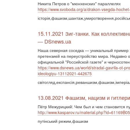
Никита Петров о "мюнхенских" параллелях
https://www.svoboda.org/a/drakon-vsegda-hochet-
історія,фашизм,шантаж,умиротворення,російська
15.11.2021 Зиг-танки. Как коллекти
— DSnews.ua
Наша северная соседка — уникальный пример х
претензией на переустройство мира. Недавно о
официальной "Российской газете" и черносотенн
https://www.dsnews.ua/world/stradal-gavrila-ot-pr
ideologiyu-13112021-442675
світогляд,експансія,реваншизм,фашизм,імперіалі
13.08.2021 Фашизм, нацизм и гитлер
Пётр Межурицкий: Чем был и чем становится п
http://www.kasparov.ru/material.php?id=61169
путінський режим,фашизм