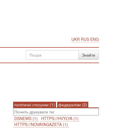
UKR
RUS
ENG
політичні стосунки (1)
федералізм (2)
DSNEWS (1)
HTTPS://HVYLYA (1)
HTTPS://NOVAYAGAZETA (1)