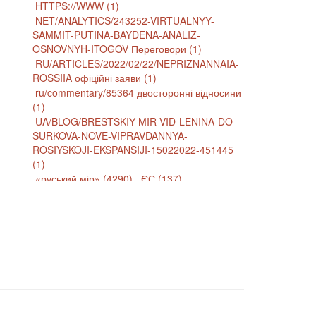
HTTPS://WWW (1)
NET/ANALYTICS/243252-VIRTUALNYY-
SAMMIT-PUTINA-BAYDENA-ANALIZ-
OSNOVNYH-ITOGOV Переговори (1)
RU/ARTICLES/2022/02/22/NEPRIZNANNAIA-
ROSSIIA офіційні заяви (1)
ru/commentary/85364 двосторонні відносини
(1)
UA/BLOG/BRESTSKIY-MIR-VID-LENINA-DO-
SURKOVA-NOVE-VIPRAVDANNYA-
ROSIYSKOJI-EKSPANSIJI-15022022-451445
(1)
«руський мір» (4290)
ЄС (137)
імперіалізм (38)
інформаційна безпека (2)
інформаційна війна (3847)
інформаційна політика (903)
інцидент (1246)
іслам (510)
історія (4811)
агресія (2)
антиамериканізм (1188)
антисемітизм (1)
АРК (7225)
Афганістан (14)
біженці (126)
Білорусь (111)
безпека (2)
безробіття (295)
бюджет (1557)