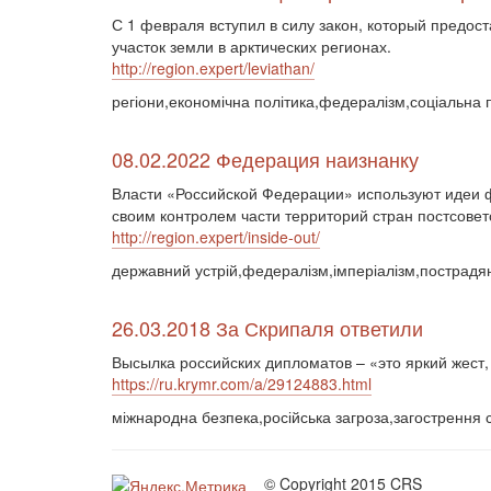
С 1 февраля вступил в силу закон, который предос
участок земли в арктических регионах.
http://region.expert/leviathan/
регіони,економічна політика,федералізм,соціальна 
08.02.2022 Федерация наизнанку
Власти «Российской Федерации» используют идеи ф
своим контролем части территорий стран постсовет
http://region.expert/inside-out/
державний устрій,федералізм,імперіалізм,пострадян
26.03.2018 За Скрипаля ответили
Высылка российских дипломатов – «это яркий жест
https://ru.krymr.com/a/29124883.html
міжнародна безпека,російська загроза,загострення ст
© Copyright 2015 CRS