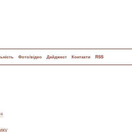
льність
Фото/відео
Дайджест
Контакти
RSS
24
ику