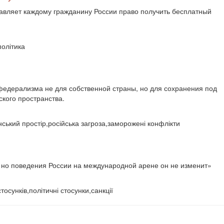
тавляет каждому гражданину России право получить бесплатный
політика
едерализма не для собственной страны, но для сохранения под
ского пространства.
ський простір,російська загроза,заморожені конфлікти
, но поведения России на международной арене он не изменит»
осунків,політичні стосунки,санкції