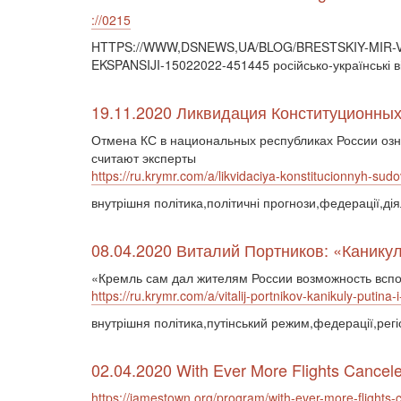
://0215
HTTPS://WWW,DSNEWS,UA/BLOG/BRESTSKIY-MIR-V
EKSPANSIJI-15022022-451445 російсько-українські ві
19.11.2020 Ликвидация Конституционных
Отмена КС в национальных республиках России озна
считают эксперты
https://ru.krymr.com/a/likvidaciya-konstitucionnyh-sud
внутрішня політика,політичні прогнози,федерації,ді
08.04.2020 Виталий Портников: «Канику
«Кремль сам дал жителям России возможность вспом
https://ru.krymr.com/a/vitalij-portnikov-kanikuly-putina
внутрішня політика,путінський режим,федерації,рег
02.04.2020 With Ever More Flights Cancele
https://jamestown.org/program/with-ever-more-flights-