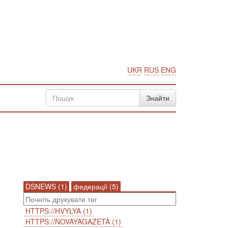
UKR
RUS
ENG
DSNEWS (1)
федерації (5)
HTTPS://HVYLYA (1)
HTTPS://NOVAYAGAZETA (1)