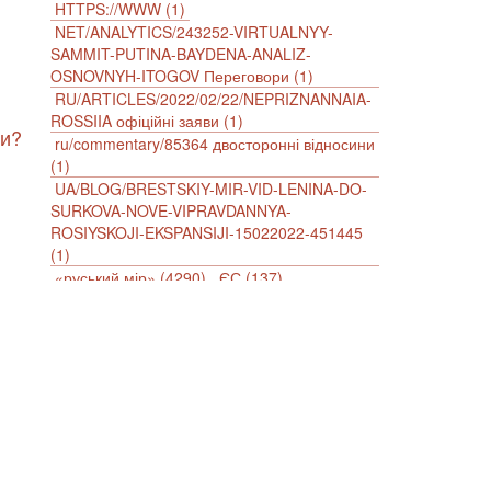
HTTPS://WWW (1)
NET/ANALYTICS/243252-VIRTUALNYY-
SAMMIT-PUTINA-BAYDENA-ANALIZ-
OSNOVNYH-ITOGOV Переговори (1)
м
RU/ARTICLES/2022/02/22/NEPRIZNANNAIA-
ROSSIIA офіційні заяви (1)
ии?
ru/commentary/85364 двосторонні відносини
(1)
UA/BLOG/BRESTSKIY-MIR-VID-LENINA-DO-
SURKOVA-NOVE-VIPRAVDANNYA-
ROSIYSKOJI-EKSPANSIJI-15022022-451445
(1)
«руський мір» (4290)
ЄС (137)
імперіалізм (38)
інформаційна безпека (2)
інформаційна війна (3847)
інформаційна політика (903)
інцидент (1246)
іслам (510)
історія (4811)
агресія (2)
антиамериканізм (1188)
антисемітизм (1)
АРК (7225)
Афганістан (14)
біженці (126)
Білорусь (111)
безпека (2)
безробіття (295)
бюджет (1557)