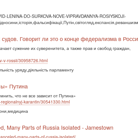
ID-LENINA-DO-SURKOVA-NOVE-VIPRAVDANNYA-ROSIYSKOJI-
дносини,історія,фальсифікації,Путін,світогляд,експансія,реваншиз
 судов. Говорит ли это о конце федерализма в Росс
чает сужение их суверенитета, а также прав и свобод граждан,
ov-v-rossii/30958726.html
яльність уряду,діяльність парламенту
лы» Путина
нить, что не все зависит от Путина»
-i-regionalnyj-karantin/30541330.html
іони,медицина
d, Many Parts of Russia Isolated - Jamestown
canceled-many-parts-of-russia-isolated/