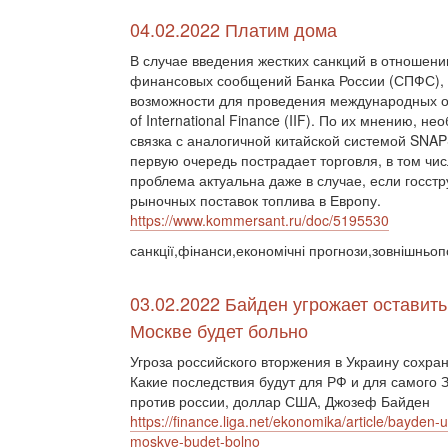
04.02.2022 Платим дома
В случае введения жестких санкций в отношен
финансовых сообщений Банка России (СПФС), з
возможности для проведения международных опе
of International Finance (IIF). По их мнению, 
связка с аналогичной китайской системой SNAP
первую очередь пострадает торговля, в том чис
проблема актуальна даже в случае, если госст
рыночных поставок топлива в Европу.
https://www.kommersant.ru/doc/5195530
санкції,фінанси,економічні прогнози,зовнішньоп
03.02.2022 Байден угрожает оставить
Москве будет больно
Угроза российского вторжения в Украину сохра
Какие последствия будут для РФ и для самого 
против россии, доллар США, Джозеф Байден
https://finance.liga.net/ekonomika/article/bayden-
moskve-budet-bolno