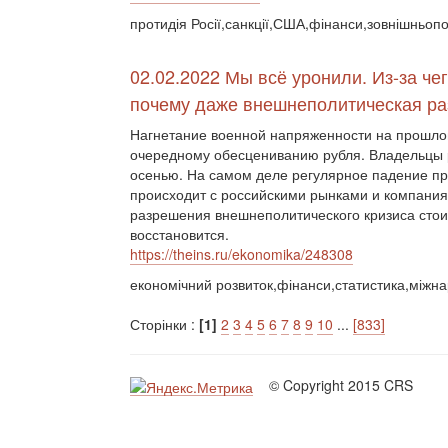
протидія Росії,санкції,США,фінанси,зовнішньопо
02.02.2022 Мы всё уронили. Из-за че
почему даже внешнеполитическая ра
Нагнетание военной напряженности на прошлой
очередному обесцениванию рубля. Владельцы р
осенью. На самом деле регулярное падение про
происходит с российскими рынками и компаниям
разрешения внешнеполитического кризиса стои
восстановится.
https://theins.ru/ekonomika/248308
економічний розвиток,фінанси,статистика,міжн
Сторінки :
[1]
2
3
4
5
6
7
8
9
10
...
[833]
© Copyright 2015 CRS