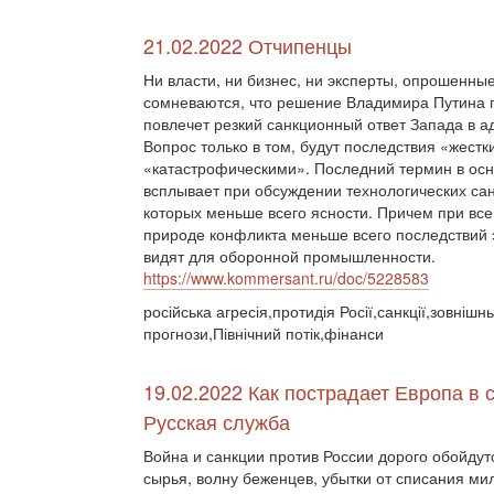
21.02.2022 Отчипенцы
Ни власти, ни бизнес, ни эксперты, опрошенные
сомневаются, что решение Владимира Путина 
повлечет резкий санкционный ответ Запада в а
Вопрос только в том, будут последствия «жест
«катастрофическими». Последний термин в ос
всплывает при обсуждении технологических сан
которых меньше всего ясности. Причем при вс
природе конфликта меньше всего последствий 
видят для оборонной промышленности.
https://www.kommersant.ru/doc/5228583
російська агресія,протидія Росії,санкції,зовнішн
прогнози,Північний потік,фінанси
19.02.2022 Как пострадает Европа в 
Русская служба
Война и санкции против России дорого обойду
сырья, волну беженцев, убытки от списания м