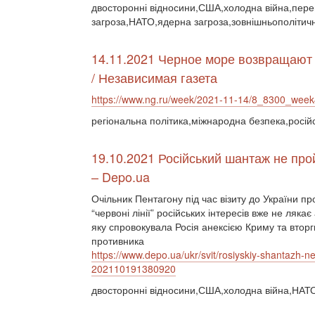
двосторонні відносини,США,холодна війна,перег
загроза,НАТО,ядерна загроза,зовнішньополітичн
14.11.2021 Черное море возвращают 
/ Независимая газета
https://www.ng.ru/week/2021-11-14/8_8300_week
регіональна політика,міжнародна безпека,росій
19.10.2021 Російський шантаж не прой
– Depo.ua
Очільник Пентагону під час візиту до України
“червоні лінії” російських інтересів вже не ляка
яку спровокувала Росія анексією Криму та вторг
противника
https://www.depo.ua/ukr/svit/rosiyskiy-shantazh-ne-
202110191380920
двосторонні відносини,США,холодна війна,НАТО,