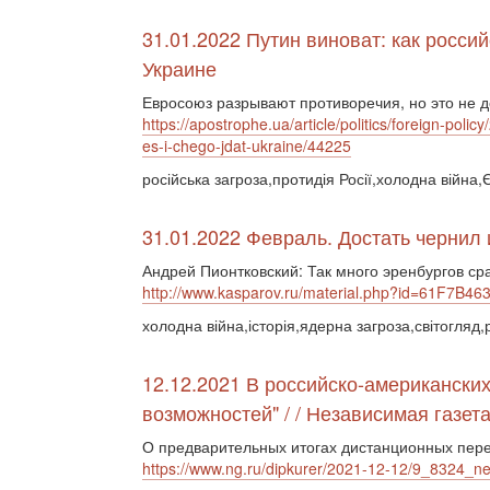
31.01.2022 Путин виноват: как росси
Украине
Евросоюз разрывают противоречия, но это не д
https://apostrophe.ua/article/politics/foreign-poli
es-i-chego-jdat-ukraine/44225
російська загроза,протидія Росії,холодна вій
31.01.2022 Февраль. Достать чернил 
Андрей Пионтковский: Так много эренбургов ср
http://www.kasparov.ru/material.php?id=61F7B4
холодна війна,історія,ядерна загроза,світогляд,
12.12.2021 В российско-американски
возможностей" / / Независимая газет
О предварительных итогах дистанционных пере
https://www.ng.ru/dipkurer/2021-12-12/9_8324_neg