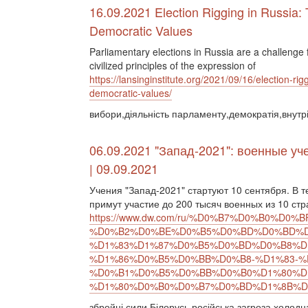
16.09.2021 Election Rigging in Russia:
Democratic Values
Parliamentary elections in Russia are a challenge
civilized principles of the expression of
https://lansinginstitute.org/2021/09/16/election-r
democratic-values/
вибори,діяльність парламенту,демократія,внутр
06.09.2021 "Запад-2021": военные уч
| 09.09.2021
Учения "Запад-2021" стартуют 10 сентября. В 
примут участие до 200 тысяч военных из 10 стр
https://www.dw.com/ru/%D0%B7%D0%B0%D0%
%D0%B2%D0%BE%D0%B5%D0%BD%D0%BD%D
%D1%83%D1%87%D0%B5%D0%BD%D0%B8%D
%D1%86%D0%B5%D0%BB%D0%B8-%D1%83-%
%D0%B1%D0%B5%D0%BB%D0%B0%D1%80%D
%D1%80%D0%B0%D0%B7%D0%BD%D1%8B%D0%
збройні сили,Білорусь,російська загроза,холодн