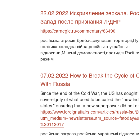
22.02.2022 Искривление зеркала. Рос
Запад после признания Л/ДНР
https://carnegie.ru/commentary/86490
російська агресія,Донбас,окуповані території,Пу
політика,холодна війна,російсько-українські
відносини,Мінські домовленості,протидія Росії,п
режим
07.02.2022 How to Break the Cycle of C
With Russia
Since the end of the Cold War, the US has sought t
sovereignty of what used to be called the “new i
states,” ensuring that a new superpower did not e
https://www.foreignaffairs.com/articles/russia-fsu
utm_medium=newsletters&utm_source=fatoda
%20112017
російська загроза,російсько-українські відноси