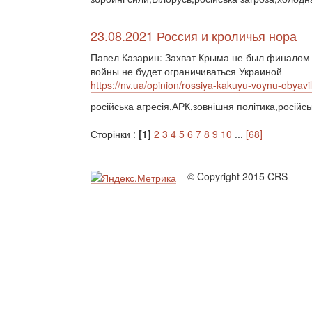
23.08.2021 Россия и кроличья нора
Павел Казарин: Захват Крыма не был финалом 
войны не будет ограничиваться Украиной
https://nv.ua/opinion/rossiya-kakuyu-voynu-obyav
російська агресія,АРК,зовнішня політика,російсь
Сторінки :
[1]
2
3
4
5
6
7
8
9
10
...
[68]
© Copyright 2015 CRS