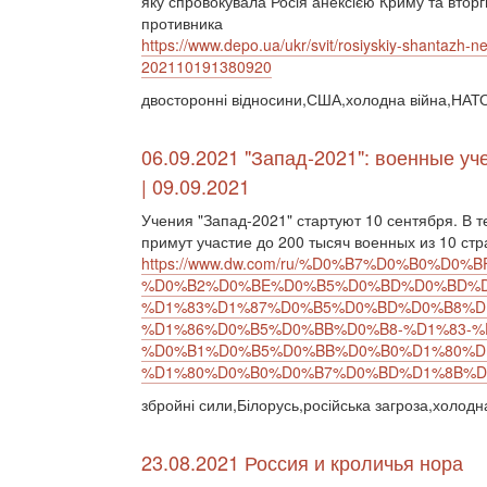
яку спровокувала Росія анексією Криму та вторг
противника
https://www.depo.ua/ukr/svit/rosiyskiy-shantazh-ne-
202110191380920
двосторонні відносини,США,холодна війна,НАТО,
06.09.2021 "Запад-2021": военные уч
| 09.09.2021
Учения "Запад-2021" стартуют 10 сентября. В 
примут участие до 200 тысяч военных из 10 стр
https://www.dw.com/ru/%D0%B7%D0%B0%D0%
%D0%B2%D0%BE%D0%B5%D0%BD%D0%BD%D
%D1%83%D1%87%D0%B5%D0%BD%D0%B8%D
%D1%86%D0%B5%D0%BB%D0%B8-%D1%83-%
%D0%B1%D0%B5%D0%BB%D0%B0%D1%80%D
%D1%80%D0%B0%D0%B7%D0%BD%D1%8B%D0%
збройні сили,Білорусь,російська загроза,холодн
23.08.2021 Россия и кроличья нора