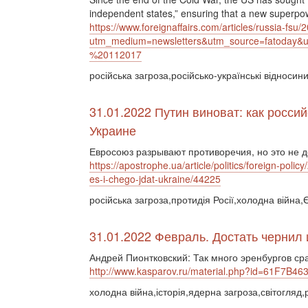
independent states,” ensuring that a new superpo
https://www.foreignaffairs.com/articles/russia-fsu
utm_medium=newsletters&utm_source=fatoda
%20112017
російська загроза,російсько-українські відноси
31.01.2022 Путин виноват: как росси
Украине
Евросоюз разрывают противоречия, но это не д
https://apostrophe.ua/article/politics/foreign-poli
es-i-chego-jdat-ukraine/44225
російська загроза,протидія Росії,холодна вій
31.01.2022 Февраль. Достать чернил 
Андрей Пионтковский: Так много эренбургов ср
http://www.kasparov.ru/material.php?id=61F7B4
холодна війна,історія,ядерна загроза,світогляд,