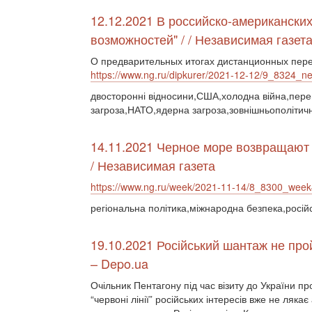
12.12.2021 В российско-американски
возможностей" / / Независимая газет
О предварительных итогах дистанционных пере
https://www.ng.ru/dipkurer/2021-12-12/9_8324_neg
двосторонні відносини,США,холодна війна,перег
загроза,НАТО,ядерна загроза,зовнішньополітичн
14.11.2021 Черное море возвращают 
/ Независимая газета
https://www.ng.ru/week/2021-11-14/8_8300_week
регіональна політика,міжнародна безпека,росій
19.10.2021 Російський шантаж не прой
– Depo.ua
Очільник Пентагону під час візиту до України
“червоні лінії” російських інтересів вже не ляка