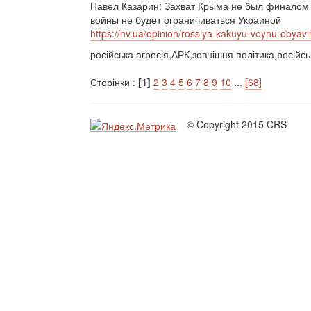
Павел Казарин: Захват Крыма не был финалом 
войны не будет ограничиваться Украиной
https://nv.ua/opinion/rossiya-kakuyu-voynu-obyav
російська агресія,АРК,зовнішня політика,російсь
Сторінки :
[1]
2
3
4
5
6
7
8
9
10
...
[68]
© Copyright 2015 CRS