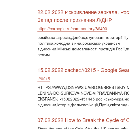
22.02.2022 Искривление зеркала. Рос
Запад после признания Л/ДНР
https://carnegie.ru/commentary/86490
російська агресія,Донбас,окуповані території,Пу
політика,холодна війна,російсько-українські
відносини,Мінські домовленості,протидія Росії,п
режим
15.02.2022 cache:://0215 - Google Sea
://0215
HTTPS://WWW,DSNEWS,UA/BLOG/BRESTSKIY-M
LENINA-DO-SURKOVA-NOVE-VIPRAVDANNYA-RO
EKSPANSIJI-15022022-451445 російсько-українс
відносини,історія,фальсифікації,Путін,світогля
07.02.2022 How to Break the Cycle of C
Since the end of the Cold War, the US has sought t