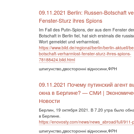
09.11.2021 Berlin: Russen-Botschaft ve
Fenster-​Sturz ihres Spions
Im Fall des Putin-Spions, der aus dem Fenster de
Botschaft in Berlin fiel, hat sich erstmals die russi
Wort gemeldet und verharmlost.
https://www.bild.de/regional/berlin/berlin-aktuell/be
botschaft-verharmlost-fenster-sturz-ihres-spions-
78188424.bild.html
шпигунство,двосторонні відносини,ФРН
09.11.2021 Почему путинский агент в
окна в Берлине? — СМИ | Экономиче
Новости
Берлин, 19 октября 2021. В 7.20 утра было обн
в Берлине.
https://enovosty.com/news/news_abroad/full/911-p
шпигунство,двосторонні відносини,ФРН