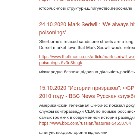
історія,силові структури,шпигунство,персоналії
24.10.2020 Mark Sedwill: ‘We always hit
poisonings’
Sherborne’s relaxed sandstone streets are a long w
Dorset market town that Mark Sedwill would retreat
https://www.thetimes.co.uk/article/mark-sedwill-we
poisonings-5v3n3hngk
міжнародна безпека,підривна діяльність,російсь
15.10.2020 "Истории призраков": ФБР
2010 году - BBC News Русская служб
Американский телеканал Си-би-эс показал до
службы контрразведки США по поимке российски
самых громких в современной истории разведки
https://www.bbc.com/russian/features-54553704
шпигунство,двосторонні відносини