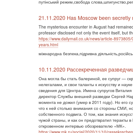
путінський режим,свобода слова,шпигунство,реп
21.11.2020 Has Moscow been secretly m
The mysterious encounter in August had remained
professor disclosed not only the event itself, but 
https://www.dailymail.co.uk/news/article-8973805
years.html
міжнародна безпека,підривна діяльність,російсь
10.11.2020 Рассекреченная разведч
Она могла бы стать балериной, ее супруг — ск
нелегалами, и свои таланты к искусству и наук
сведения для Центра. Имена супругов Виталия
директор Службы внешней разведки Сергей Нар
момента не дожил (умер в 2011 году). Но его с
что к ней столько внимания со стороны СМИ, но
собственного подвига. О том, как знания искус
чужой страны, и как он предотвратил теракты 
откровенном интервью обозревателю «МК».
https://www.mk.ru/social/2020/11/10/rassekreche