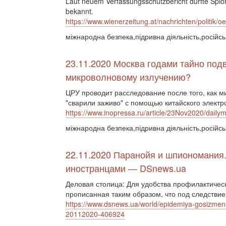
Laut neuem Verfassungsschutzbericht dürfte Spio
bekannt.
https://www.wienerzeitung.at/nachrichten/politik/
міжнародна безпека,підривна діяльність,російсь
23.11.2020 Москва годами тайно под
микроволновому излучению?
ЦРУ проводит расследование после того, как м
"сварили заживо" с помощью китайского электр
https://www.inopressa.ru/article/23Nov2020/daily
міжнародна безпека,підривна діяльність,російсь
22.11.2020 Паранойя и шпиономания.
иностранцами — DSnews.ua
Деловая столица: Для удобства профилактически
прописанная таким образом, что под следстви
https://www.dsnews.ua/world/epidemiya-gosizmen-
20112020-406924