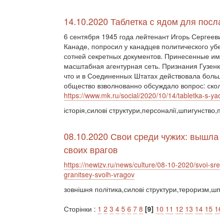
14.10.2020 Таблетка с ядом для посл
6 сентября 1945 года лейтенант Игорь Сергеев
Канаде, попросил у канадцев политического у
сотней секретных документов. Принесенные им
масштабная агентурная сеть. Признания Гузен
что и в Соединенных Штатах действовала больш
общество взволнованно обсуждало вопрос: скол
https://www.mk.ru/social/2020/10/14/tabletka-s-
історія,силові структури,персоналії,шпигунство,
08.10.2020 Свои среди чужих: вышла 
своих врагов
https://newizv.ru/news/culture/08-10-2020/svoi-sr
granitsey-svoih-vragov
зовнішня політика,силові структури,тероризм,ш
Сторінки :
1
2
3
4
5
6
7
8
[9]
10
11
12
13
14
15
1