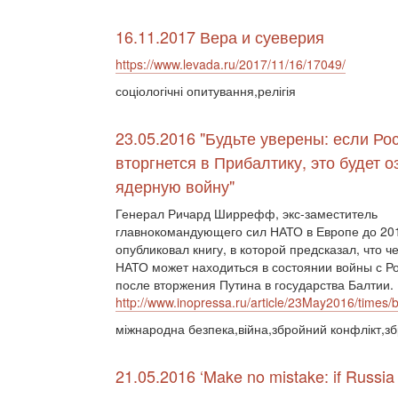
16.11.2017 Вера и суеверия
https://www.levada.ru/2017/11/16/17049/
соціологічні опитування,релігія
23.05.2016 "Будьте уверены: если Ро
вторгнется в Прибалтику, это будет о
ядерную войну"
Генерал Ричард Ширрефф, экс-заместитель
главнокомандующего сил НАТО в Европе до 201
опубликовал книгу, в которой предсказал, что ч
НАТО может находиться в состоянии войны с Р
после вторжения Путина в государства Балтии.
http://www.inopressa.ru/article/23May2016/times/
міжнародна безпека,війна,збройний конфлікт,збр
21.05.2016 ‘Make no mistake: if Russia 