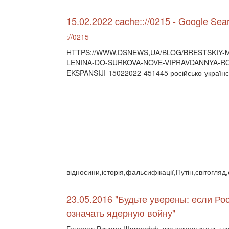
15.02.2022 cache:://0215 - Google Sea
://0215
HTTPS://WWW,DSNEWS,UA/BLOG/BRESTSKIY-M
LENINA-DO-SURKOVA-NOVE-VIPRAVDANNYA-RO
EKSPANSIJI-15022022-451445 російсько-українс
відносини,історія,фальсифікації,Путін,світогля
23.05.2016 "Будьте уверены: если Рос
означать ядерную войну"
Генерал Ричард Ширрефф, экс-заместитель гл