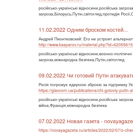
російсько-українські відносини,російська загро
загроза,Білорусь,Путін,світогляд,протидія Росі
11.02.2022 Одним броском костей...
Андрей Пионтковский: Его не устроит альтерна
http://www.kasparov.ru/material.php?id=62055
російсько-українські відносини,воєнно-політичн
загроза,міжнародна безпека,Путін,світогляд
09.02.2022 Чи готовий Путін атакуват
Росія погрожує ядерною зброєю за підтримку Ук
https://glavcom.ua/publications/chi-gotoviy-putin-
російсько-українські відносини,російська загро
війна,Франція,міжнародна безпека
07.02.2022 Новая газета - novayagaze
https://novayagazeta.ru/articles/2022/02/07/o-c