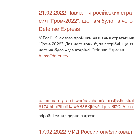
21.02.2022 Навчання російських страт
сил "Гром-2022": що там було та чого 
Defense Express
У Росії 19 лютого пройшли навчання стратегічн
"Гром-2022". Для чого вони були потрібні, що т
чого не було – у матеріалі Defense Express
https://defence-
ua.com/army_and_war/navchannja_rosijskih_str
6174.html?fbclid=IwAR3BKjbjw9Jtgds-Bi7CnVL
збройні сили,ядерна загроза
17.02.2022 МИД России опубликовал 