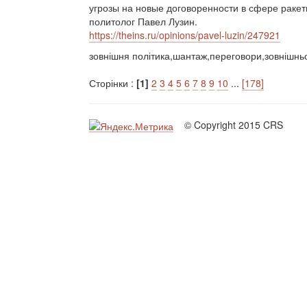
угрозы на новые договоренности в сфере ракет
политолог Павел Лузин.
https://theins.ru/opinions/pavel-luzin/247921
зовнішня політика,шантаж,переговори,зовнішнь
Сторінки :
[1]
2
3
4
5
6
7
8
9
10
...
[178]
© Copyright 2015 CRS