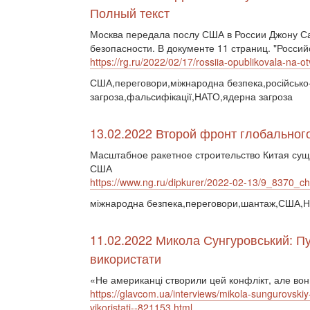
Полный текст
Москва передала послу США в России Джону Са
безопасности. В документе 11 страниц. "Россий
https://rg.ru/2022/02/17/rossiia-opublikovala-na-o
США,переговори,міжнародна безпека,російсько-у
загроза,фальсифікації,НАТО,ядерна загроза
13.02.2022 Второй фронт глобального
Масштабное ракетное строительство Китая сущ
США
https://www.ng.ru/dipkurer/2022-02-13/9_8370_ch
міжнародна безпека,переговори,шантаж,США,Н
11.02.2022 Микола Сунгуровський: Пу
використати
«Не американці створили цей конфлікт, але во
https://glavcom.ua/interviews/mikola-sungurovsk
vikoristati--821153.html