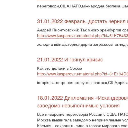
переговори,США,НАТО,міжнародна безпека,шант
31.01.2022 Февраль. Достать чернил 
Андрей Пионтковский: Так много эренбургов ср
http://www.kasparov.ru/material.php?id=61F7B4
холодна війна,історія,ядерна загроза,світогляд,
21.01.2022 И грянул кризис
Как это делали в Союзе
http://www.kasparov.ru/material.php?id=61E1
історія,загострення стосунків,шантаж,США,криз
18.01.2022 Дипломатия «Искандеров»
заведомо невыполнимые условия
Все январские переговоры России с США, НАТ
Москва выдвигала заведомо неприемлемые усл
Кремля - сохранить лицо в глазах мирового с