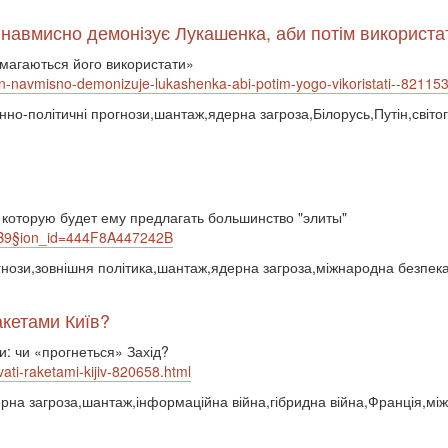
 навмисно демонізує Лукашенка, аби потім використа
амагаються його використати»
tin-navmisno-demonizuje-lukashenka-abi-potim-yogo-vikoristati--821153
єнно-політичні прогнози,шантаж,ядерна загроза,Білорусь,Путін,світо
, которую будет ему предлагать большинство "элиты"
64B9§ion_id=444F8A447242B
огнози,зовнішня політика,шантаж,ядерна загроза,міжнародна безпека
акетами Київ?
и: чи «прогнеться» Захід?
vati-raketami-kijiv-820658.html
дерна загроза,шантаж,інформаційна війна,гібридна війна,Франція,м