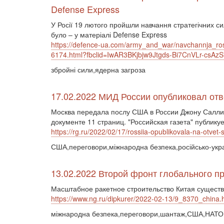
Defense Express
У Росії 19 лютого пройшли навчання стратегічних си
було – у матеріалі Defense Express
https://defence-ua.com/army_and_war/navchannja_ro
6174.html?fbclid=IwAR3BKjbjw9Jtgds-Bi7CnVLr-c
збройні сили,ядерна загроза
17.02.2022 МИД России опубликовал отв
Москва передала послу США в России Джону Саллив
документе 11 страниц. "Российская газета" публику
https://rg.ru/2022/02/17/rossiia-opublikovala-na-otvet
США,переговори,міжнародна безпека,російсько-украї
13.02.2022 Второй фронт глобального пр
Масштабное ракетное строительство Китая сущест
https://www.ng.ru/dipkurer/2022-02-13/9_8370_china.
міжнародна безпека,переговори,шантаж,США,НАТО,