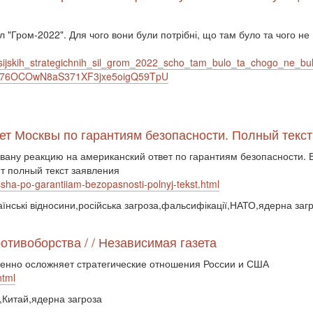
л "Гром-2022". Для чого вони були потрібні, що там було та чого не
sijskih_strategichnih_sil_grom_2022_scho_tam_bulo_ta_chogo_ne_bu
sAzS76OCOwN8aS371XF3jxe5oigQ59TpU
ет Москвы по гарантиям безопасности. Полный текст
ану реакцию на американский ответ по гарантиям безопасности. 
ет полный текст заявления
-ssha-po-garantiiam-bezopasnosti-polnyj-tekst.html
нські відносини,російська загроза,фальсифікації,НАТО,ядерна заг
отивоборства / / Независимая газета
венно осложняет стратегические отношения России и США
html
Китай,ядерна загроза