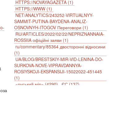
HTTPS://NOVAYAGAZETA (1)
HTTPS://WWW (1)
NET/ANALYTICS/243252-VIRTUALNYY-
SAMMIT-PUTINA-BAYDENA-ANALIZ-
lo-
OSNOVNYH-ITOGOV Переговори (1)
RU/ARTICLES/2022/02/22/NEPRIZNANNAIA-
ROSSIIA офіційні заяви (1)
ru/commentary/85364 двосторонні відносини
(1)
UA/BLOG/BRESTSKIY-MIR-VID-LENINA-DO-
SURKOVA-NOVE-VIPRAVDANNYA-
В
ROSIYSKOJI-EKSPANSIJI-15022022-451445
(1)
«руський мір» (4290)
ЄС (137)
роза
імперіалізм (38)
інформаційна безпека (2)
інформаційна війна (3847)
інформаційна політика (903)
інцидент (1246)
іслам (510)
історія (4811)
агресія (2)
антиамериканізм (1188)
антисемітизм (1)
АРК (7225)
Афганістан (14)
біженці (126)
Білорусь (111)
безпека (2)