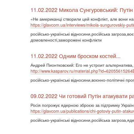
11.02.2022 Микола Сунгуровський: Путін
«Не американці створили цей конфлікт, але вони н
https://glavcom.ua/interviews/mikola-sungurovskiy-pu
російсько-українські відносини,російська загроза,во
домовленості,заморожені конфлікти
11.02.2022 Одним броском костей...
Андрей Пионтковский: Его не устроит альтернатива
http://www.kasparov.ru/material.php?id=620556152
російсько-українські відносини,воєнно-політичні пр
09.02.2022 Чи готовий Путін атакувати р
Росія погрожує ядерною зброєю за підтримку Україн
https://glavcom.ua/publications/chi-gotoviy-putin-ataku
російсько-українські відносини,російська загроза,я