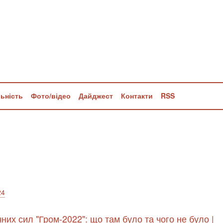
льність
Фото/відео
Дайджест
Контакти
RSS
24
них сил "Гром-2022": що там було та чого не було |