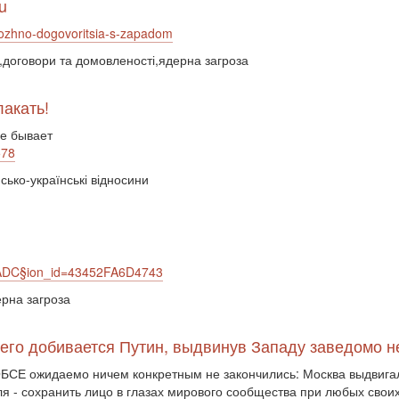
u
mozhno-dogovoritsia-s-zapadom
оговори та домовленості,ядерна загроза
лакать!
не бывает
578
йсько-українські відносини
DEADC§ion_id=43452FA6D4743
ерна загроза
Чего добивается Путин, выдвинув Западу заведомо 
ОБСЕ ожидаемо ничем конкретным не закончились: Москва выдвиг
я - сохранить лицо в глазах мирового сообщества при любых свои