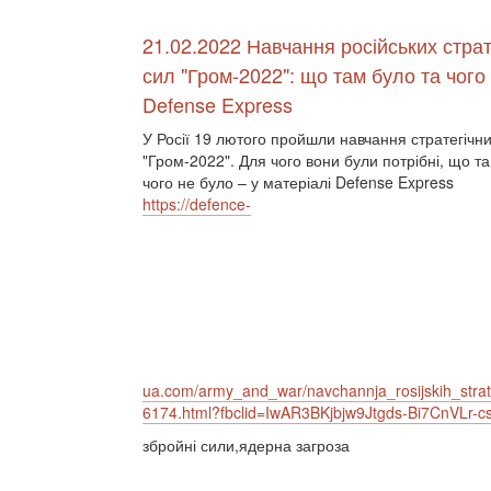
21.02.2022 Навчання російських страт
сил "Гром-2022": що там було та чого 
Defense Express
У Росії 19 лютого пройшли навчання стратегічн
"Гром-2022". Для чого вони були потрібні, що т
чого не було – у матеріалі Defense Express
https://defence-
ua.com/army_and_war/navchannja_rosijskih_str
6174.html?fbclid=IwAR3BKjbjw9Jtgds-Bi7CnVL
збройні сили,ядерна загроза