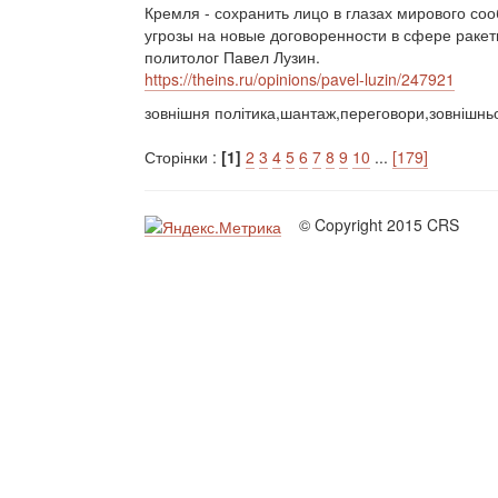
Кремля - сохранить лицо в глазах мирового с
угрозы на новые договоренности в сфере ракет
политолог Павел Лузин.
https://theins.ru/opinions/pavel-luzin/247921
зовнішня політика,шантаж,переговори,зовнішнь
Сторінки :
[1]
2
3
4
5
6
7
8
9
10
...
[179]
© Copyright 2015 CRS