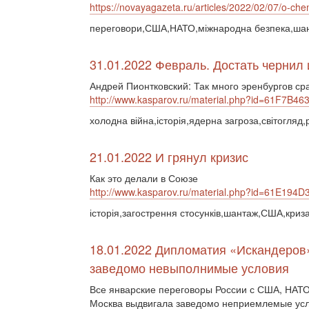
https://novayagazeta.ru/articles/2022/02/07/o-c
переговори,США,НАТО,міжнародна безпека,шант
31.01.2022 Февраль. Достать чернил 
Андрей Пионтковский: Так много эренбургов ср
http://www.kasparov.ru/material.php?id=61F7B4
холодна війна,історія,ядерна загроза,світогляд,
21.01.2022 И грянул кризис
Как это делали в Союзе
http://www.kasparov.ru/material.php?id=61E1
історія,загострення стосунків,шантаж,США,криз
18.01.2022 Дипломатия «Искандеров»
заведомо невыполнимые условия
Все январские переговоры России с США, НАТ
Москва выдвигала заведомо неприемлемые усл