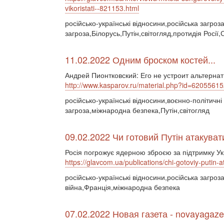
vikoristati--821153.html
російсько-українські відносини,російська загро
загроза,Білорусь,Путін,світогляд,протидія Росі
11.02.2022 Одним броском костей...
Андрей Пионтковский: Его не устроит альтерна
http://www.kasparov.ru/material.php?id=62055
російсько-українські відносини,воєнно-політичн
загроза,міжнародна безпека,Путін,світогляд
09.02.2022 Чи готовий Путін атакуват
Росія погрожує ядерною зброєю за підтримку Ук
https://glavcom.ua/publications/chi-gotoviy-putin-
російсько-українські відносини,російська загро
війна,Франція,міжнародна безпека
07.02.2022 Новая газета - novayagaze