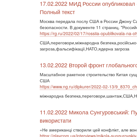
17.02.2022 МИД России опубликовал 
Полный текст
Москва передала послу США в России Джону Са
безопасности. В документе 11 страниц. "Россий
https://rg.ru/2022/02/17/rossiia-opublikovala-na-o
США,переговори,міжнародна безпека,російсько-у
загроза,фальсифікації,НАТО,ядерна загроза
13.02.2022 Второй фронт глобального
Масштабное ракетное строительство Китая сущ
США
https://www.ng.ru/dipkurer/2022-02-13/9_8370_ch
міжнародна безпека,переговори,шантаж,США,Н
11.02.2022 Микола Сунгуровський: Пу
використати
«Не американці створили цей конфлікт, але во
https://glavcom.ua/interviews/mikola-sungurovsk