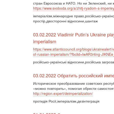
стран Евросоюза и НАТО. Но ни Зеленский, ни к
https://www.svoboda.org/a/zhitj-ryadom-s-imperi
імперіалізм,міжнародне право,російсько-українс
простір,двосторонні відносини,шантаж
03.02.2022 Vladimir Putin’s Ukraine pla
imperialism
https://www.atlanticcouncil.org/blogs/ukrainealert/
of-russian-imperialism/?fbclid=IwAR3r6ng-JI
російсько-українські відносини,російська загроз
03.02.2022 Обратить российский имп
Историческое преобразование советских респуб
«можно повторить», помогая обрести самостоя
http://region.expert/deimperialization/
протидія Росії,імперіалізм,дезінтеграція