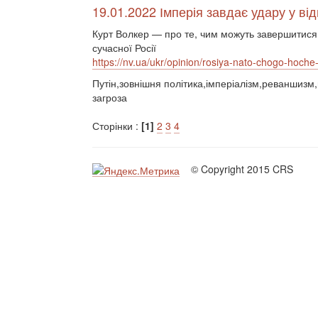
19.01.2022 Імперія завдає удару у від
Курт Волкер — про те, чим можуть завершитися
сучасної Росії
https://nv.ua/ukr/opinion/rosiya-nato-chogo-hoche
Путін,зовнішня політика,імперіалізм,реваншизм
загроза
Сторінки :
[1]
2
3
4
© Copyright 2015 CRS