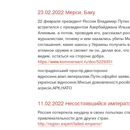
23.02.2022 Мерси, Баку
22 февраля президент России Владимир Путин
встретился с президентом Азербайджана Ильх
Алиевым, а потом, проводив его, рассказал ро
журналистам, почему и кем оказались убиты М
соглашения, какие шансы у Украины получить в
атомное оружие и сможет ли он, делая все, что
видим, остаться на стороне добра.
https://www.kommersant.ru/doc/5229351
пострадянський простір,двосторонні
відносини,візит,імперіалізм,Путін,офіційні заяви
українські відносини,Мінські домовленості,росій
агресія,АРК,НАТО
11.02.2022 Несостоявшийся императ
Россия потерпела неудачу в своих попытках ст
привлекательности для других стран.
http://region.expert/failed-emperor/