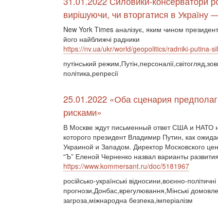
31.01.2022 Силовики-консерватори р
вирішуючи, чи вторгатися в Україну 
New York Times аналізує, яким чином президен
його найближчі радники
https://nv.ua/ukr/world/geopolitics/radniki-putina-
путінський режим,Путін,персоналії,світогляд,зо
політика,репресії
25.01.2022 «Оба сценария предпола
рисками»
В Москве ждут письменный ответ США и НАТО н
которого президент Владимир Путин, как ожид
Украиной и Западом. Директор Московского це
“Ъ” Еленой Черненко назвал варианты развития
https://www.kommersant.ru/doc/5181967
російсько-українські відносини,воєнно-політичн
прогнози,Донбас,врегулювання,Мінські домовле
загроза,міжнародна безпека,імперіалізм