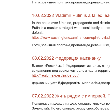
Путін,зовнішня політика,пропаганда,реваншизм,
10.02.2022 Vladimir Putin is a failed le
In the battle over Ukraine, propaganda and disinfor
Putin is a master strategist who consistently outsm
defeats.
https://www.washingtonexaminer.com/opinion/vladim
Путін,зовнішня політика,пропаганда,реваншизм,
08.02.2022 Федерация наизнанку
Власти «Российской Федерации» используют ид
сохранения под своим контролем части террито
http://region.expert/inside-out/
державний устрій,федералізм,імперіалізм,постр
07.02.2022 Жить рядом с империей. 
Появилась надежда на деэскалацию кризиса во
Зеленский. По его словам, этому способствова